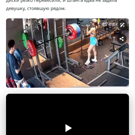
диски резко перевесили, и штанга едва не задела
девушку, стоявшую рядом.