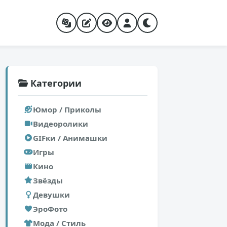
Категории
Юмор / Приколы
Видеоролики
GIFки / Анимашки
Игры
Кино
Звёзды
Девушки
ЭроФото
Мода / Стиль