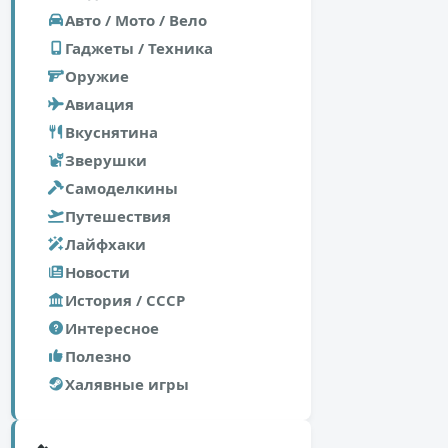
Авто / Мото / Вело
Гаджеты / Техника
Оружие
Авиация
Вкуснятина
Зверушки
Самоделкины
Путешествия
Лайфхаки
Новости
История / СССР
Интересное
Полезно
Халявные игры