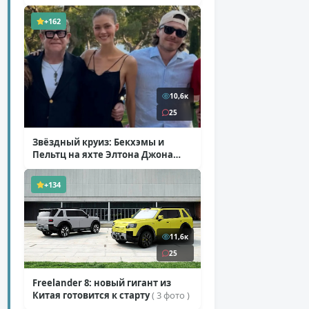
+162
10,6к
25
Звёздный круиз: Бекхэмы и
Пельтц на яхте Элтона Джона
( 12 фото )
+134
11,6к
25
Freelander 8: новый гигант из
Китая готовится к старту
( 3 фото )