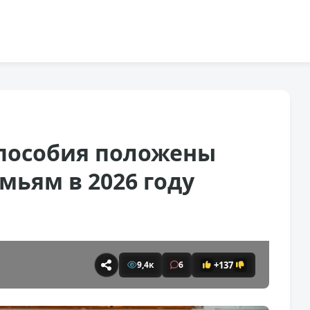
 пособия положены
ьям в 2026 году
+137
9,4к
6