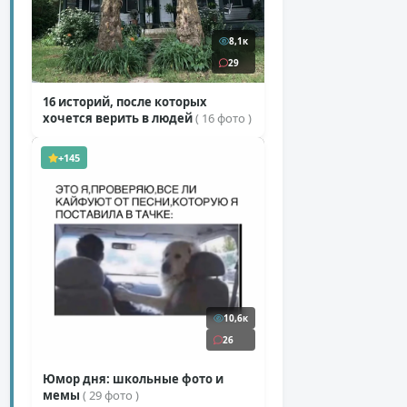
8,1к
29
16 историй, после которых
хочется верить в людей
( 16 фото )
+145
10,6к
26
Юмор дня: школьные фото и
мемы
( 29 фото )