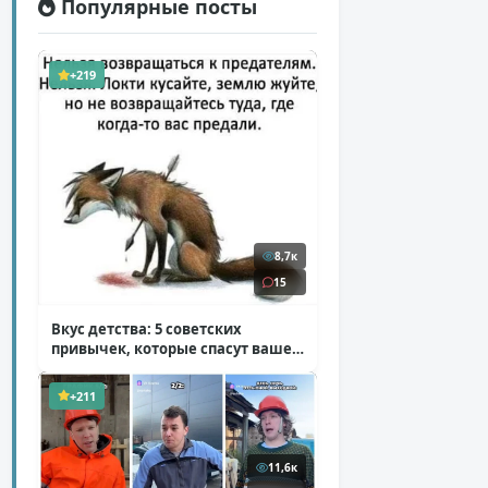
Популярные посты
+219
8,7к
15
Вкус детства: 5 советских
привычек, которые спасут ваше
здоровье
( 2 фото )
+211
11,6к