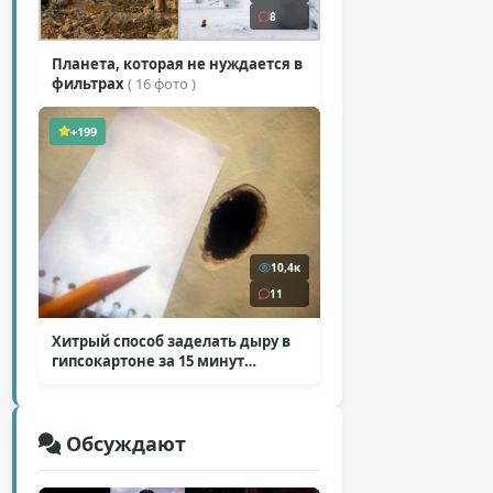
8
Планета, которая не нуждается в
фильтрах
( 16 фото )
+199
10,4к
11
Хитрый способ заделать дыру в
гипсокартоне за 15 минут
( 12 фото )
Обсуждают