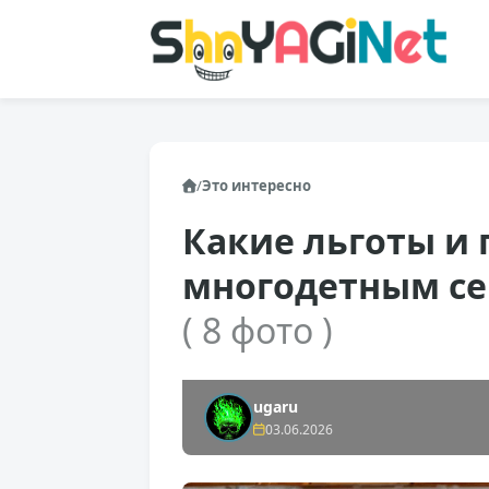
/
Это интересно
Какие льготы и
многодетным сем
( 8 фото )
ugaru
03.06.2026