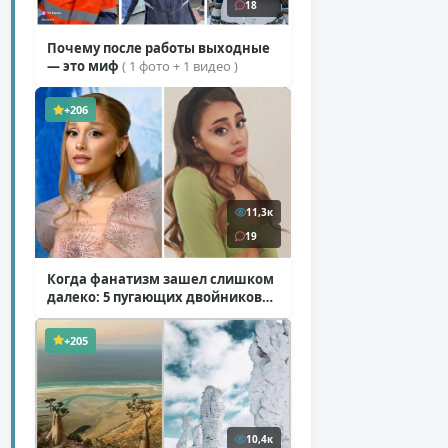
18
Почему после работы выходные
— это миф
( 1 фото + 1 видео )
+206
11,3к
19
Когда фанатизм зашел слишком
далеко: 5 пугающих двойников
звезд
( 10 фото )
+205
10,4к