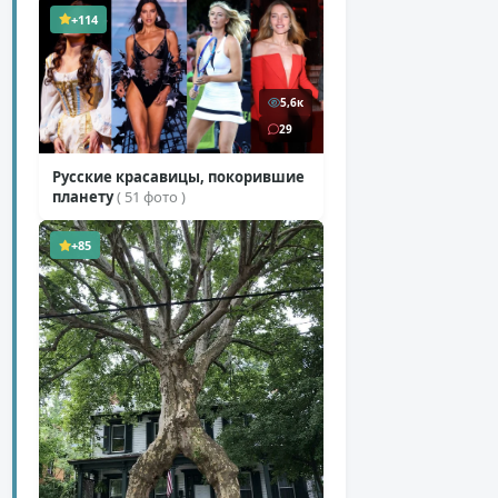
+114
5,6к
29
Русские красавицы, покорившие
планету
( 51 фото )
+85