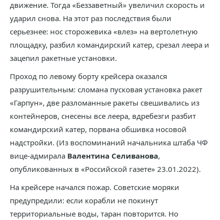
движение. Тогда «Беззаветный» увеличил скорость и
ударил снова. На этот раз последствия были
серьезнее: нос сторожевика «влез» на вертолетную
площадку, разбил командирский катер, срезал леера и
зацепил ракетные установки.
Проход по левому борту крейсера оказался
разрушительным: сломана пусковая установка ракет
«Гарпун», две разломанные ракеты свешивались из
контейнеров, снесены все леера, вдребезги разбит
командирский катер, порвана обшивка носовой
надстройки. (Из воспоминаний начальника штаба ЧФ
вице-адмирала
Валентина Селиванова
,
опубликованных в «Российской газете» 23.01.2022).
На крейсере начался пожар. Советские моряки
предупредили: если корабли не покинут
территориальные воды, таран повторится. Но