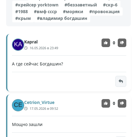
#крейсер yorktown
#беззаветный
#скр-6
#1988
#вмф ссср
#моряки
#провокация
#крым
#владимир богдашин
Kapral
0
16.05.2026 в 23:49
А где сейчас Богдашин?
Cetrion_Virtue
0
17.05.2026 в 09:52
Мощно зашли