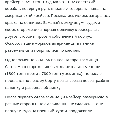
крейсер в 9200 тонн. Однако в 11:02 советский
корабль повернул руль вправо и совершил навал на
американский крейсер. Посыпались искры, загорелась
краска на обшивке. Зажатый между двумя судами
якорь сторожевика порвал обшивку крейсера, а с
другой стороны пробил собственный корпус.
Оскорблявшие моряков американцы в панике
разбежались и попрятались по каютам.
Одновременно «СКР-6» пошел на таран эсминца
Caron. Наш сторожевик был значительно меньше
(1300 тонн против 7800 тонн у эсминца), но смело
прошелся по левому борту врага, срезав леера, разбив
шлюпку и разорвав обшивку.
После первого удара эсминец и крейсер развернуло в
разные стороны. Но американцы не сдались — они
вернули суда на прежний курс и продолжили