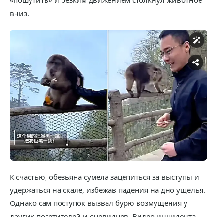
«пошутить» и резким движением столкнул животное
вниз.
К счастью, обезьяна сумела зацепиться за выступы и
удержаться на скале, избежав падения на дно ущелья.
Однако сам поступок вызвал бурю возмущения у
других посетителей и очевидцев. Видео инцидента