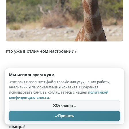
Кто уже в отличном настроении?
Может заинтересовать
Мы используем куки
Этот сайт использует файлы cookie для улучшения работы,
аналитики и персонализации контента. Продолжая
Ура, пятница! 40+ мемов, которые спасут твое утро
использовать сайт, вы соглашаетесь с нашей
политикой
конфиденциальности
.
Наконец-то пятница! Грандиозный сборник
Отклонить
приколов
Принять
Пятница, ты ли это? Время для порции свежего
юмора!