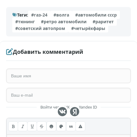
Теги:
#газ-24
#волга
#автомобили ссср
#тюнинг
#ретро автомобили
#раритет
#советский автопром
#четырёхфары
Добавить комментарий
Войти через VK или Yandex ID