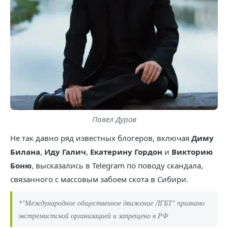
Павел Дуров
Не так давно ряд известных блогеров, включая
Диму
Билана
,
Иду Галич
,
Екатерину Гордон
и
Викторию
Боню
, высказались в Telegram по поводу скандала,
связанного с массовым забоем скота в Сибири.
*"Международное общественное движение ЛГБТ" признано
экстремистской организацией и запрещено в РФ