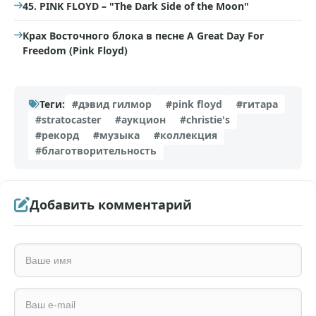
45. PINK FLOYD – "The Dark Side of the Moon"
Крах Восточного блока в песне A Great Day For
Freedom (Pink Floyd)
Теги:
#дэвид гилмор
#pink floyd
#гитара
#stratocaster
#аукцион
#christie's
#рекорд
#музыка
#коллекция
#благотворительность
Добавить комментарий