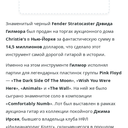
Знаменитый черный
Fender Stratocaster
Дэвида
Гилмора
был продан на торгах аукционного дома
Christie's
в
Нью-Йорке
за фантастическую сумму в
14,5 миллионов
долларов, что сделало этот
инструмент самой дорогой гитарой в истории.
Именно на этом инструменте
Гилмор
исполнял
партии для легендарных пластинок группы
Pink Floyd
— «
The Dark Side Of The Moon
», «
Wish You Were
Here
», «
Animals
» и «
The Wall
». На ней же было
сыграно знаменитое соло в композиции
«
Comfortably Numb
». Лот был выставлен в рамках
аукциона гитар из коллекции покойного
Джима
Ирсея
, бывшего владельца клуба НФЛ
«Индианаполис Колтс», скончавшегося в прошлом