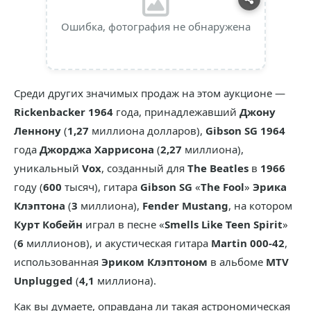
Ошибка, фотография не обнаружена
Среди других значимых продаж на этом аукционе —
Rickenbacker 1964
года, принадлежавший
Джону
Леннону
(
1,27
миллиона долларов),
Gibson SG 1964
года
Джорджа Харрисона
(
2,27
миллиона),
уникальный
Vox
, созданный для
The Beatles
в
1966
году (
600
тысяч), гитара
Gibson SG
«
The Fool
»
Эрика
Клэптона
(
3
миллиона),
Fender Mustang
, на котором
Курт Кобейн
играл в песне «
Smells Like Teen Spirit
»
(
6
миллионов), и акустическая гитара
Martin 000-42
,
использованная
Эриком Клэптоном
в альбоме
MTV
Unplugged
(
4,1
миллиона).
Как вы думаете, оправдана ли такая астрономическая