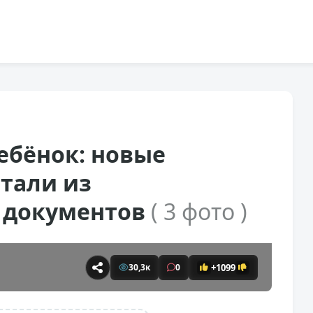
ебёнок: новые
тали из
 документов
( 3 фото )
+1099
30,3к
0