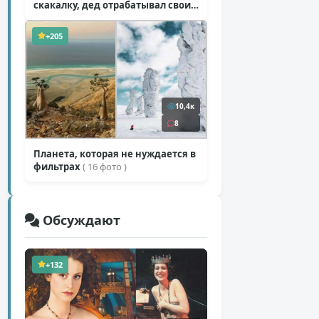
скакалку, дед отрабатывал свои
секретные приемы
( 1 фото + 1 видео )
+205
10,4к
8
Планета, которая не нуждается в
фильтрах
( 16 фото )
Обсуждают
+132