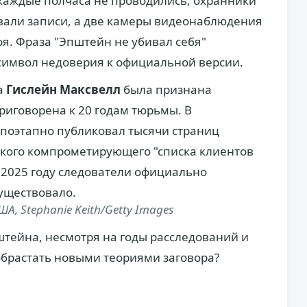
каждые полчаса не проводились, охранники
вали записи, а две камеры видеонаблюдения
оя. Фраза "Эпштейн не убивал себя"
символ недоверия к официальной версии.
а
Гислейн Максвелл
была признана
риговорена к 20 годам тюрьмы. В
поэтапно публиковал тысячи страниц
акого компрометирующего "списка клиентов
 2025 году следователи официально
существовало.
, Stephanie Keith/Getty Images
штейна, несмотря на годы расследований и
обрастать новыми теориями заговора?