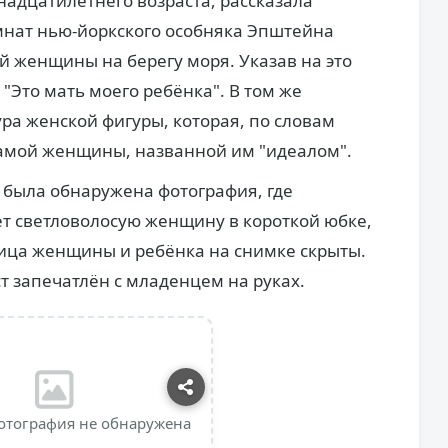
адцатилетнего возраста, рассказала
омнат нью-йоркского особняка Эпштейна
й женщины на берегу моря. Указав на это
"Это мать моего ребёнка". В том же
а женской фигуры, которая, по словам
самой женщины, названной им "идеалом".
 была обнаружена фотография, где
т светловолосую женщину в короткой юбке,
ица женщины и ребёнка на снимке скрыты.
т запечатлён с младенцем на руках.
отография не обнаружена