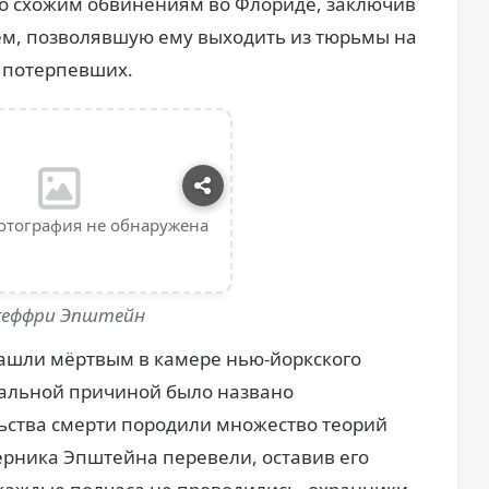
по схожим обвинениям во Флориде, заключив
ем, позволявшую ему выходить из тюрьмы на
е потерпевших.
отография не обнаружена
еффри Эпштейн
нашли мёртвым в камере нью-йоркского
альной причиной было названо
ьства смерти породили множество теорий
мерника Эпштейна перевели, оставив его