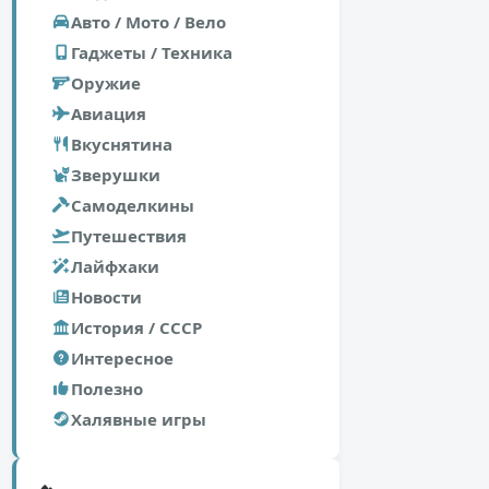
Авто / Мото / Вело
Гаджеты / Техника
Оружие
Авиация
Вкуснятина
Зверушки
Самоделкины
Путешествия
Лайфхаки
Новости
История / СССР
Интересное
Полезно
Халявные игры