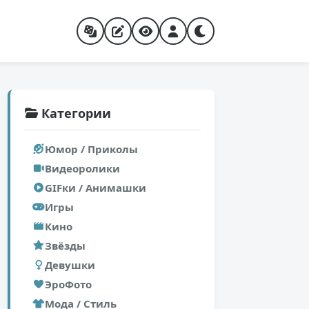
Категории
Юмор / Приколы
Видеоролики
GIFки / Анимашки
Игры
Кино
Звёзды
Девушки
ЭроФото
Мода / Стиль