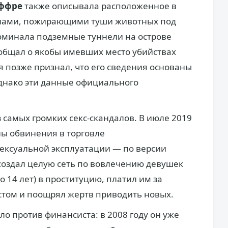
ффре
также описывала расположенное в
анами, пожирающими туши животных под
оминала подземные туннели на острове
общал о якобы имевших место убийствах
я позже признал, что его сведения основаны
Однако эти данные официального
самых громких секс-скандалов. В июле 2019
ы обвинения в торговле
ексуальной эксплуатации — по версии
н создал целую сеть по вовлечению девушек
о 14 лет) в проституцию, платил им за
стом и поощрял жертв приводить новых.
ло против финансиста: в 2008 году он уже