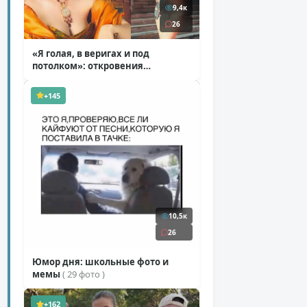
9,4к
26
«Я голая, в веригах и под
потолком»: откровения
Ковальчук о роли Маргариты
( 11 фото )
+145
10,5к
26
Юмор дня: школьные фото и
мемы
( 29 фото )
+162