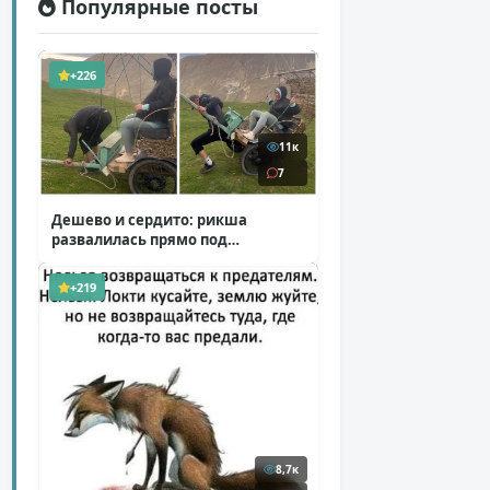
Популярные посты
+226
11к
7
Дешево и сердито: рикша
развалилась прямо под
туристкой
( 1 фото + 1 видео )
+219
8,7к