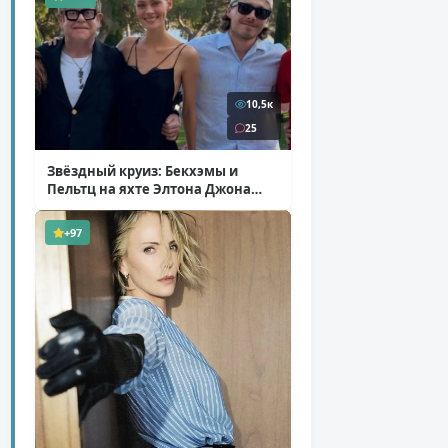
10,5к
25
Звёздный круиз: Бекхэмы и
Пельтц на яхте Элтона Джона
( 12 фото )
+97