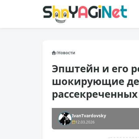
/
Новости
Эпштейн и его р
шокирующие де
рассекреченных
IvanTvardovsky
12.03.2026