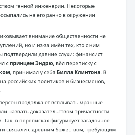
ством генной инженерии. Некоторые
осыпались на его ранчо в окружении
риковывает внимание общественности не
плений, но и из-за имён тех, кто с ним
 подтвердили давние слухи: финансист
ил с
принцем Эндрю
, вёл переписку с
ком
, принимал у себя
Билла Клинтона
. В
на российских политиков и бизнесменов,
.
 персон продолжают всплывать мрачные
ли назвать доказательством причастности
. Так, в переписках фигурирует загадочное
оги связали с древним божеством, требующим