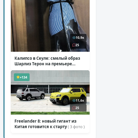
10,9к
25
Калипсо в Сеуле: смелый образ
Шарлиз Терон на премьере
«Одиссеи»
( 6 фото )
+134
11,6к
25
Freelander 8: новый гигант из
Китая готовится к старту
( 3 фото )