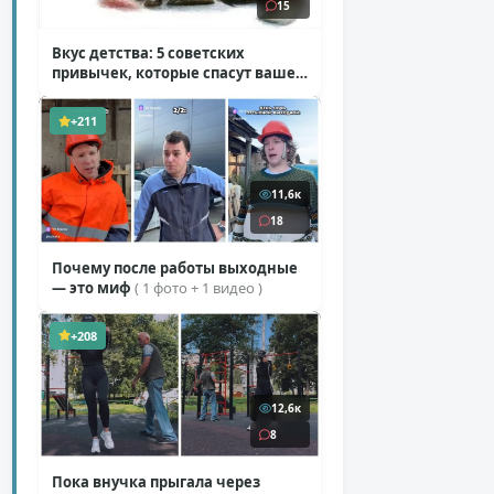
15
Вкус детства: 5 советских
привычек, которые спасут ваше
здоровье
( 2 фото )
+211
11,6к
18
Почему после работы выходные
— это миф
( 1 фото + 1 видео )
+208
12,6к
8
Пока внучка прыгала через