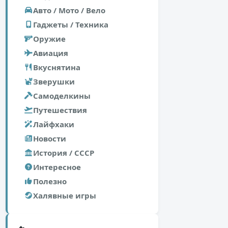
Авто / Мото / Вело
Гаджеты / Техника
Оружие
Авиация
Вкуснятина
Зверушки
Самоделкины
Путешествия
Лайфхаки
Новости
История / СССР
Интересное
Полезно
Халявные игры