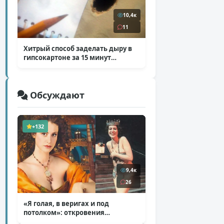
10,4к
11
Хитрый способ заделать дыру в
гипсокартоне за 15 минут
( 12 фото )
Обсуждают
+132
9,4к
26
«Я голая, в веригах и под
потолком»: откровения
Ковальчук о роли Маргариты