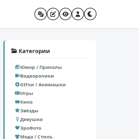
Категории
Юмор / Приколы
Видеоролики
GIFки / Анимашки
Игры
Кино
Звёзды
Девушки
ЭроФото
Мода / Стиль