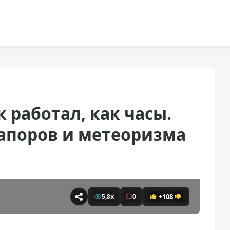
работал, как часы.
запоров и метеоризма
+108
5,8к
0