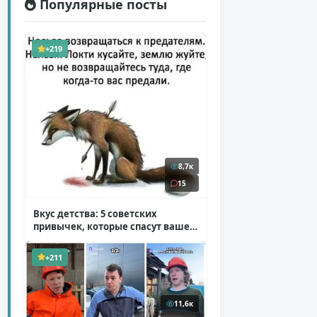
Популярные посты
+219
8,7к
15
Вкус детства: 5 советских
привычек, которые спасут ваше
здоровье
( 2 фото )
+211
11,6к