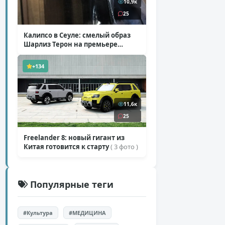
10,9к
25
Калипсо в Сеуле: смелый образ
Шарлиз Терон на премьере
«Одиссеи»
( 6 фото )
+134
11,6к
25
Freelander 8: новый гигант из
Китая готовится к старту
( 3 фото )
Популярные теги
#Культура
#МЕДИЦИНА