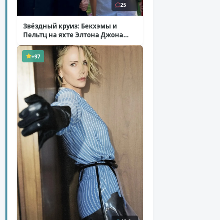
25
Звёздный круиз: Бекхэмы и
Пельтц на яхте Элтона Джона
( 12 фото )
+97