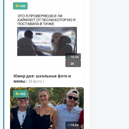
( 11 фото )
+145
10,5к
26
Юмор дня: школьные фото и
мемы
( 29 фото )
+162
10,5к