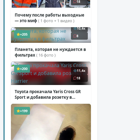
18
Почему после работы выходные
— это миф
( 1 фото + 1 видео )
10,4к
+205
8
Планета, которая не нуждается в
фильтрах
( 16 фото )
+200
11,4к
18
Toyota прокачала Yaris Cross GR
Sport и добавила розетку в
Harrier
( 5 фото )
+199