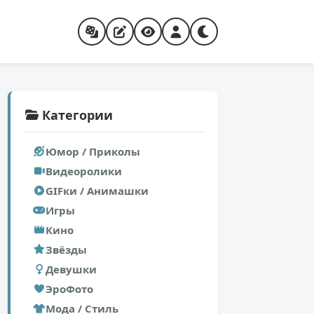
Категории
Юмор / Приколы
Видеоролики
GIFки / Анимашки
Игры
Кино
Звёзды
Девушки
ЭроФото
Мода / Стиль