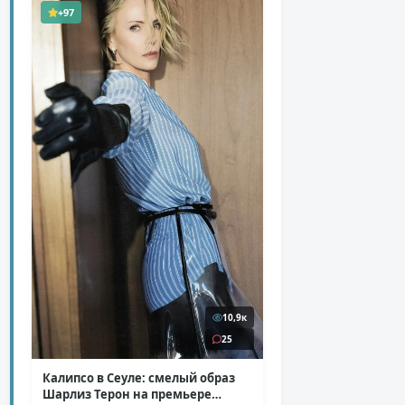
+97
10,9к
25
Калипсо в Сеуле: смелый образ
Шарлиз Терон на премьере