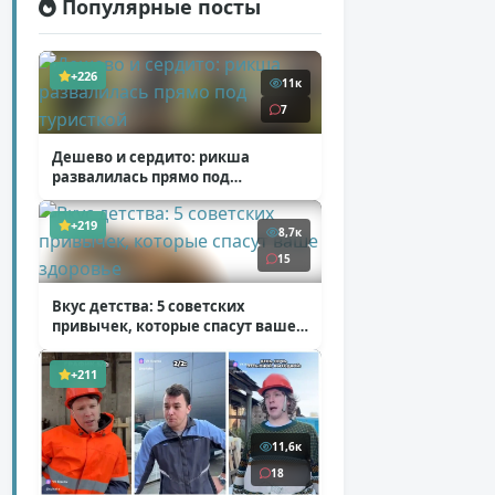
Популярные посты
+226
11к
7
Дешево и сердито: рикша
развалилась прямо под
туристкой
( 1 фото + 1 видео )
+219
8,7к
15
Вкус детства: 5 советских
привычек, которые спасут ваше
здоровье
( 2 фото )
+211
11,6к
18