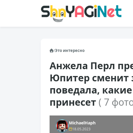
/
Это интересно
Анжела Перл пр
Юпитер сменит з
поведала, какие
принесет
( 7 фото
MichaelHaph
18.05.2023