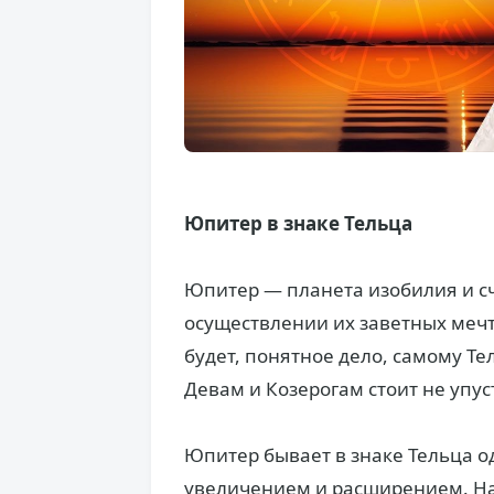
Юпитер в знаке Тельца
Юпитер — планета изобилия и сч
осуществлении их заветных мечт
будет, понятное дело, самому Те
Девам и Козерогам стоит не упус
Юпитер бывает в знаке Тельца од
увеличением и расширением. Нап