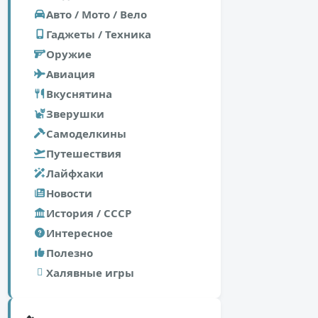
Авто / Мото / Вело
Гаджеты / Техника
Оружие
Авиация
Вкуснятина
Зверушки
Самоделкины
Путешествия
Лайфхаки
Новости
История / СССР
Интересное
Полезно
Халявные игры