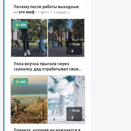
Почему после работы выходные
— это миф
( 1 фото + 1 видео )
+208
12,6к
8
Пока внучка прыгала через
скакалку, дед отрабатывал свои
секретные приемы
( 1 фото + 1 видео )
+205
10,4к
8
Планета, которая не нуждается в