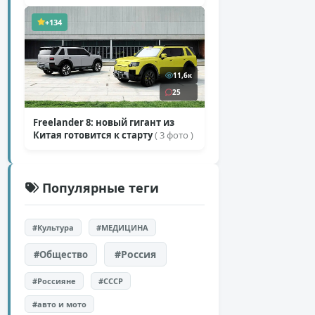
«Одиссеи»
( 6 фото )
+134
11,6к
25
Freelander 8: новый гигант из
Китая готовится к старту
( 3 фото )
Популярные теги
#Культура
#МЕДИЦИНА
#Россия
#Общество
#Россияне
#СССР
#авто и мото