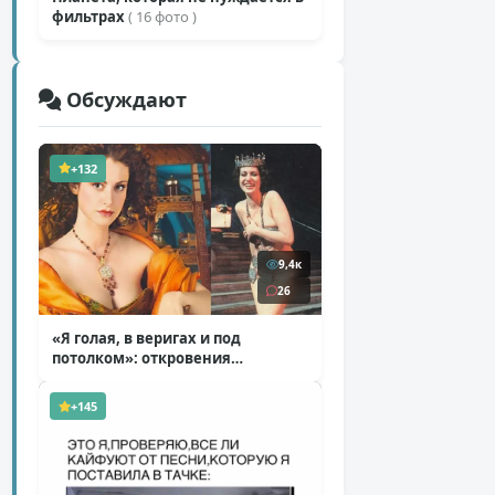
фильтрах
( 16 фото )
Обсуждают
+132
9,4к
26
«Я голая, в веригах и под
потолком»: откровения
Ковальчук о роли Маргариты
( 11 фото )
+145