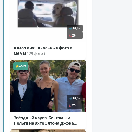
10,5к
26
Юмор дня: школьные фото и
мемы
( 29 фото )
+162
10,5к
25
Звёздный круиз: Бекхэмы и
Пельтц на яхте Элтона Джона
( 12 фото )