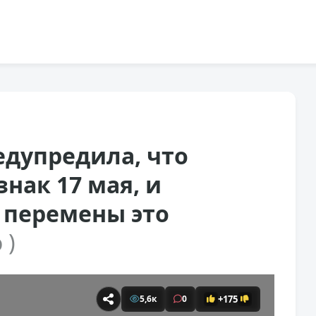
едупредила, что
нак 17 мая, и
 перемены это
 )
+175
5,6к
0