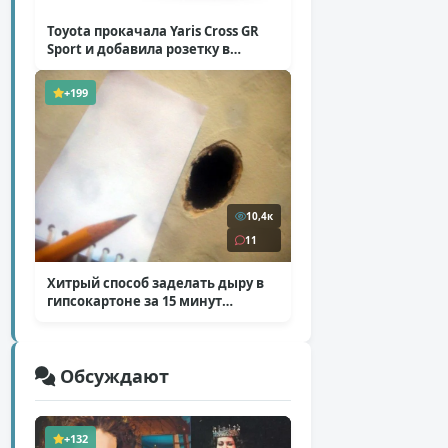
Toyota прокачала Yaris Cross GR
Sport и добавила розетку в
Harrier
( 5 фото )
+199
10,4к
11
Хитрый способ заделать дыру в
гипсокартоне за 15 минут
( 12 фото )
Обсуждают
+132