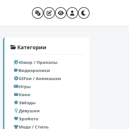
Категории
Юмор / Приколы
Видеоролики
GIFки / Анимашки
Игры
Кино
Звёзды
Девушки
ЭроФото
Мода / Стиль