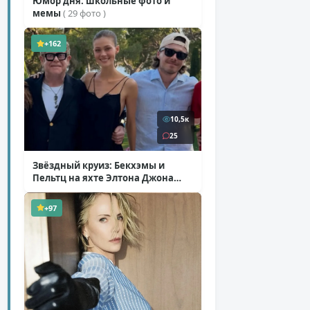
Юмор дня: школьные фото и
мемы
( 29 фото )
+162
10,5к
25
Звёздный круиз: Бекхэмы и
Пельтц на яхте Элтона Джона
( 12 фото )
+97