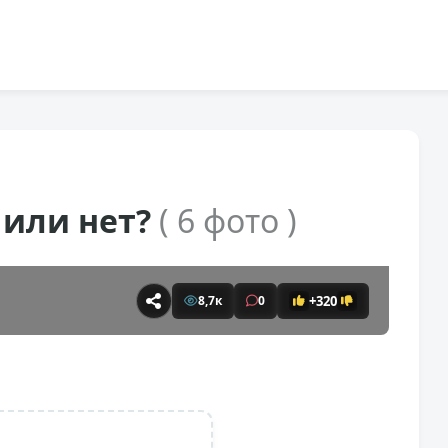
 или нет?
( 6 фото )
+320
8,7к
0