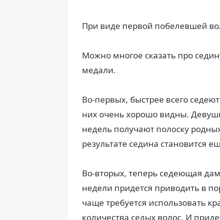
При виде первой побелевшей во
Можно многое сказать про седину
медали.
Во-первых, быстрее всего седею
них очень хорошо видны. Девушки
недель получают полоску родных 
результате седина становится е
Во-вторых, теперь седеющая дам
недели придется приводить в по
чаще требуется использовать кра
количества седых волос. И прид