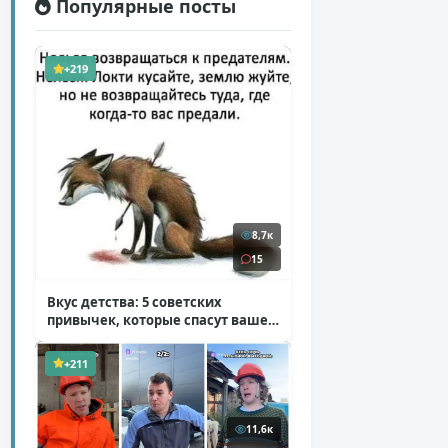
Популярные посты
+219
8,7к
15
Вкус детства: 5 советских
привычек, которые спасут ваше
здоровье
( 2 фото )
+211
11,6к