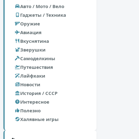
Авто / Мото / Вело
Гаджеты / Техника
Оружие
Авиация
Вкуснятина
Зверушки
Самоделкины
Путешествия
Лайфхаки
Новости
История / СССР
Интересное
Полезно
Халявные игры