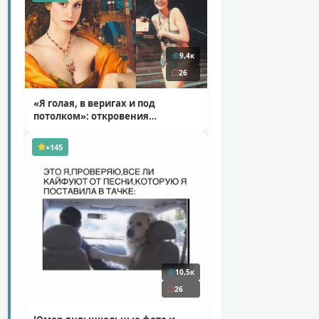
9,4к
26
«Я голая, в веригах и под
потолком»: откровения
Ковальчук о роли Маргариты
( 11 фото )
+145
10,5к
26