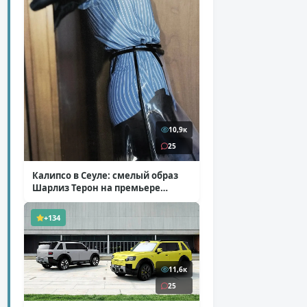
10,9к
25
Калипсо в Сеуле: смелый образ
Шарлиз Терон на премьере
«Одиссеи»
( 6 фото )
+134
11,6к
25