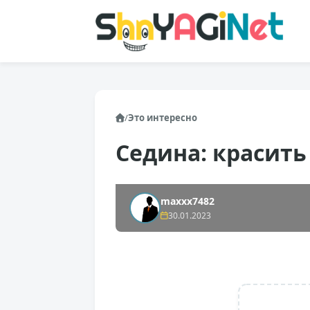
/
Это интересно
Седина: красить
maxxx7482
30.01.2023