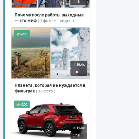
18
Почему после работы выходные
— это миф
( 1 фото + 1 видео )
+205
10,4к
8
Планета, которая не нуждается в
фильтрах
( 16 фото )
+200
11,4к
18