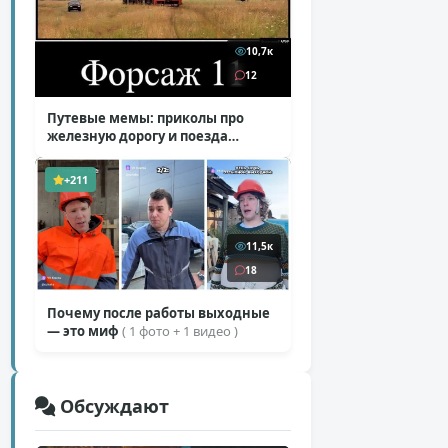
10,7к
12
Путевые мемы: приколы про
железную дорогу и поезда
( 25 фото )
+211
11,5к
18
Почему после работы выходные
— это миф
( 1 фото + 1 видео )
Обсуждают