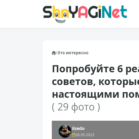
/
Это интересно
Попробуйте 6 р
советов, которы
настоящими по
( 29 фото )
ilsedo
26.05.2022