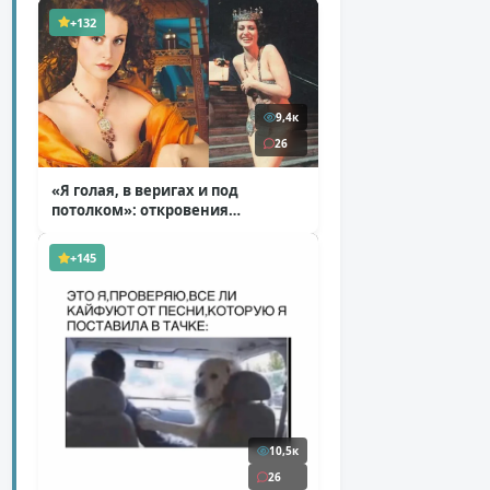
+132
9,4к
26
«Я голая, в веригах и под
потолком»: откровения
Ковальчук о роли Маргариты
( 11 фото )
+145
10,5к
26