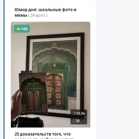
Юмор дня: школьные фото и
мемы
( 29 фото )
+184
12,3к
25
25 доказательств того, что