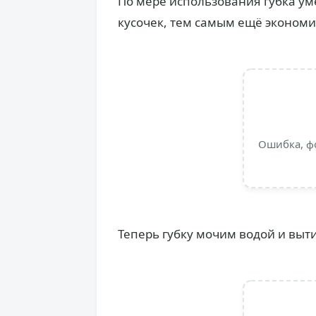
По мере использования губка ум
кусочек, тем самым ещё экономи
Ошибка, ф
Теперь губку мочим водой и выт