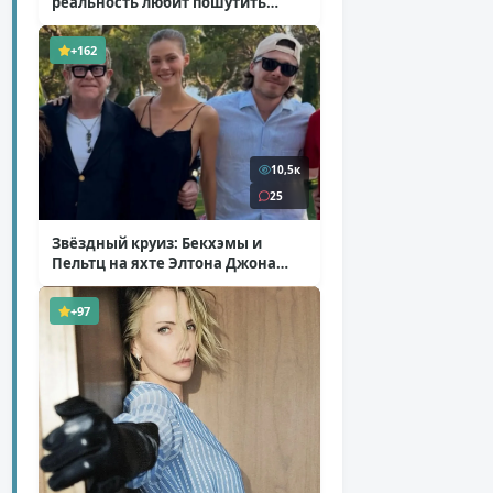
реальность любит пошутить
( 25 фото )
+162
10,5к
25
Звёздный круиз: Бекхэмы и
Пельтц на яхте Элтона Джона
( 12 фото )
+97