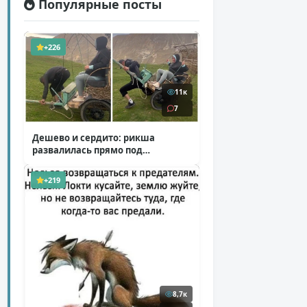
Популярные посты
+226
11к
7
Дешево и сердито: рикша
развалилась прямо под
туристкой
( 1 фото + 1 видео )
+219
8,7к