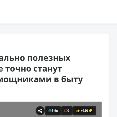
еально полезных
е точно станут
мощниками в быту
+149
5,9к
0