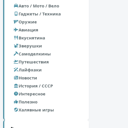
Авто / Мото / Вело
Гаджеты / Техника
Оружие
Авиация
Вкуснятина
Зверушки
Самоделкины
Путешествия
Лайфхаки
Новости
История / СССР
Интересное
Полезно
Халявные игры