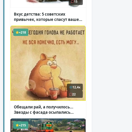
15
Вкус детства: 5 советских
привычек, которые спасут ваше
здоровье
( 2 фото )
+218
12,4к
22
Обещали рай, а получилось...
Звезды с фасада осыпались
( 14 фото )
+215