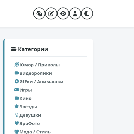
Категории
Юмор / Приколы
Видеоролики
GIFки / Анимашки
Игры
Кино
Звёзды
Девушки
ЭроФото
Мода / Стиль