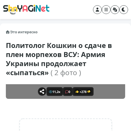
/
Это интересно
Политолог Кошкин о сдаче в
плен морпехов ВСУ: Армия
Украины продолжает
«сыпаться»
( 2 фото )
11,2к
0
+278