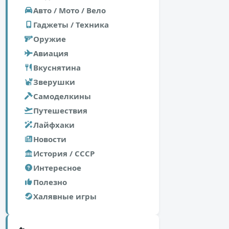
Авто / Мото / Вело
Гаджеты / Техника
Оружие
Авиация
Вкуснятина
Зверушки
Самоделкины
Путешествия
Лайфхаки
Новости
История / СССР
Интересное
Полезно
Халявные игры