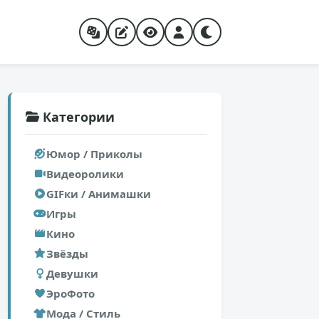
Категории
Юмор / Приколы
Видеоролики
GIFки / Анимашки
Игры
Кино
Звёзды
Девушки
ЭроФото
Мода / Стиль