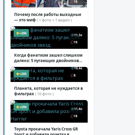
18
Почему после работы выходные
— это миф
( 1 фото + 1 видео )
+206
11,3к
19
Когда фанатизм зашел слишком
далеко: 5 пугающих двойников
звезд
( 10 фото )
10,4к
+205
8
Планета, которая не нуждается в
фильтрах
( 16 фото )
+200
11,4к
18
Toyota прокачала Yaris Cross GR
Sport и добавила розетку в