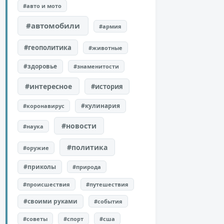
#авто и мото
#автомобили
#армия
#геополитика
#животные
#здоровье
#знаменитости
#интересное
#история
#кулинария
#коронавирус
#новости
#наука
#политика
#оружие
#приколы
#природа
#происшествия
#путешествия
#своими руками
#события
#советы
#спорт
#сша