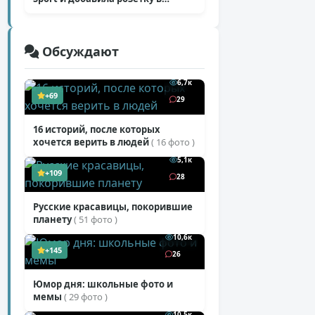
Harrier
( 5 фото )
Обсуждают
6,7к
+69
29
16 историй, после которых
хочется верить в людей
( 16 фото )
5,1к
+109
28
Русские красавицы, покорившие
планету
( 51 фото )
10,6к
+145
26
Юмор дня: школьные фото и
мемы
( 29 фото )
10,5к