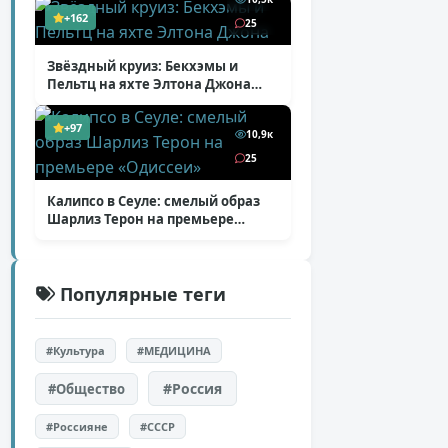
+162
25
Звёздный круиз: Бекхэмы и
Пельтц на яхте Элтона Джона
( 12 фото )
+97
10,9к
25
Калипсо в Сеуле: смелый образ
Шарлиз Терон на премьере
«Одиссеи»
( 6 фото )
Популярные теги
#Культура
#МЕДИЦИНА
#Россия
#Общество
#Россияне
#СССР