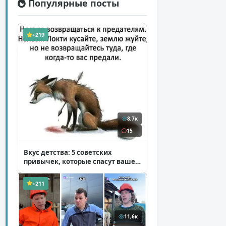
Популярные посты
+219
8,7к
15
Вкус детства: 5 советских
привычек, которые спасут ваше
здоровье
( 2 фото )
+211
11,6к