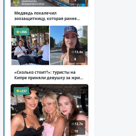
9
Медведь покалечил
зоозащитницу, которая ранее
уже потеряла ногу
( 4 фото )
+266
13,4к
8
«Сколько стоит?»: туристы на
Кипре приняли девушку за жрицу
любви
( 1 фото + 1 видео )
+237
12,7к
18