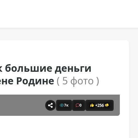
к большие деньги
ене Родине
( 5 фото )
+256
7к
0