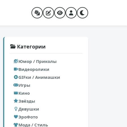
Категории
Юмор / Приколы
Видеоролики
GIFки / Анимашки
Игры
Кино
Звёзды
Девушки
ЭроФото
Мода / Стиль