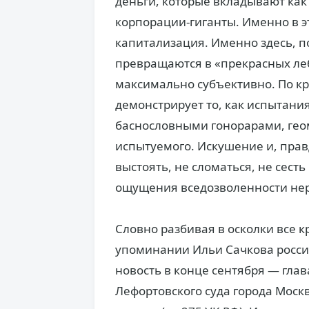
деньги, которые вкладывают как
корпорации-гиганты. Именно в э
капитализация. Именно здесь, по
превращаются в «прекрасных леб
максимально субъективно. По к
демонстрирует то, как испытан
баснословными гонорарами, гео
испытуемого. Искушение и, правд
выстоять, не сломаться, не сест
ощущения вседозволенности не
Словно разбивая в осколки все 
упоминании Ильи Сачкова росси
новость в конце сентября — гла
Лефортовского суда города Моск