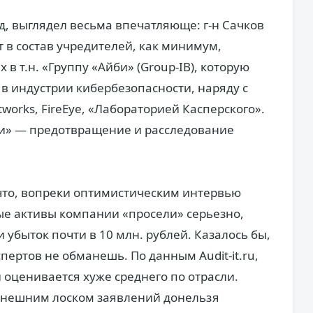
д, выглядел весьма впечатляюще: г-н Сачков
 в состав учредителей, как минимум,
 в т.н. «Группу «Айби» (Group-IB), которую
в индустрии кибербезопасности, наряду с
tworks, FireEye, «Лабораторией Касперского».
и» — предотвращение и расследование
 что, вопреки оптимистическим интервью
тые активы компании «просели» серьезно,
и убыток почти в 10 млн. рублей. Казалось бы,
пертов не обманешь. По данным Audit-it.ru,
оценивается хуже среднего по отрасли.
а внешним лоском заявлений донельзя