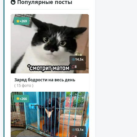
Популярные посты
+269
14,5к
8
Заряд бодрости на весь день
( 15 фото )
+266
13,1к