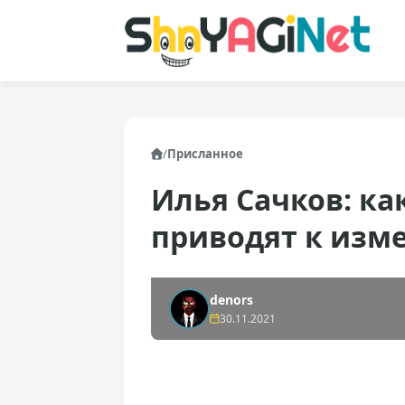
/
Присланное
Илья Сачков: ка
приводят к изм
denors
30.11.2021