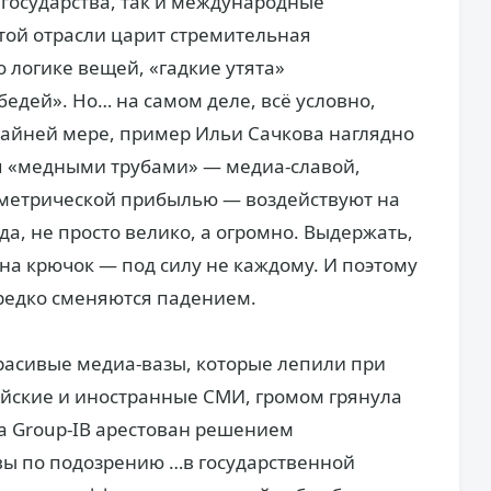
 государства, так и международные
той отрасли царит стремительная
 логике вещей, «гадкие утята»
едей». Но… на самом деле, всё условно,
райней мере, пример Ильи Сачкова наглядно
ия «медными трубами» — медиа-славой,
метрической прибылью — воздействуют на
а, не просто велико, а огромно. Выдержать,
ь на крючок — под силу не каждому. И поэтому
редко сменяются падением.
красивые медиа-вазы, которые лепили при
йские и иностранные СМИ, громом грянула
ва Group-IB арестован решением
вы по подозрению …в государственной