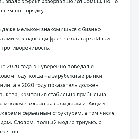
е вызвало эффект разорвавшейся бомбы, но не
 всем по порядку…
да даже мельком знакомишься с бизнес-
ктами молодого цифрового олигарха Ильи
я противоречивость.
це 2020 года он уверенно поведал о
совом году, когда на зарубежные рынки
ии, а в 2020 году показатель должен
Сачкова, компания стабильно прибыльна
ся исключительно на свои деньги. Акции
жерами серьезным структурам, в том числе
ндам. Словом, полный медиа-триумф, а
ижения.