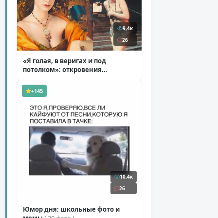
9,4к
26
«Я голая, в веригах и под
потолком»: откровения
Ковальчук о роли Маргариты
( 11 фото )
+145
10,4к
26
Юмор дня: школьные фото и
мемы
( 29 фото )