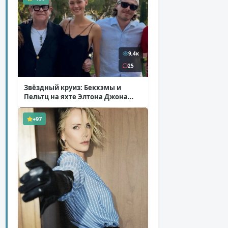
9,4к
25
Звёздный круиз: Бекхэмы и
Пельтц на яхте Элтона Джона
( 12 фото )
+97