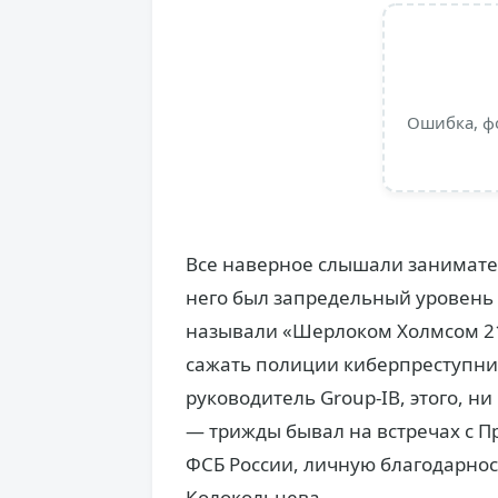
Ошибка, ф
Все наверное слышали занимате
него был запредельный уровень 
называли «Шерлоком Холмсом 21
сажать полиции киберпреступни
руководитель Group-IB, этого, н
— трижды бывал на встречах с П
ФСБ России, личную благодарно
Колокольцева.