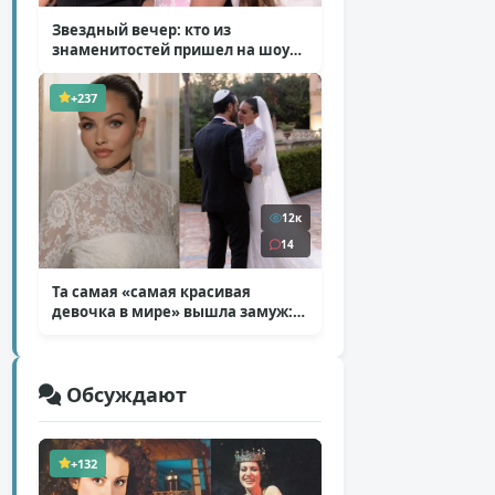
Звездный вечер: кто из
знаменитостей пришел на шоу
Билана
( 6 фото )
+237
12к
14
Та самая «самая красивая
девочка в мире» вышла замуж:
фото со свадьбы Тилан Блондо
( 13 фото )
Обсуждают
+132