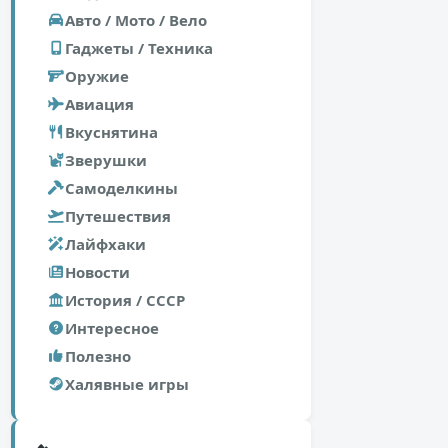
Авто / Мото / Вело
Гаджеты / Техника
Оружие
Авиация
Вкуснятина
Зверушки
Самоделкины
Путешествия
Лайфхаки
Новости
История / СССР
Интересное
Полезно
Халявные игры