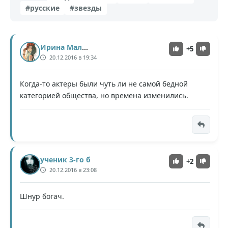
#русские
#звезды
Ирина Малышко
+5
20.12.2016 в 19:34
Когда-то актеры были чуть ли не самой бедной
категорией общества, но времена изменились.
ученик 3-го б
+2
20.12.2016 в 23:08
Шнур богач.