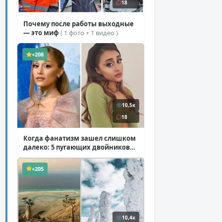
18
Почему после работы выходные
— это миф
( 1 фото + 1 видео )
+208
10,5к
18
Когда фанатизм зашел слишком
далеко: 5 пугающих двойников
звезд
( 10 фото )
+205
10,4к