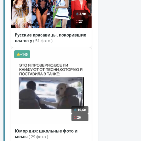
3,9к
27
Русские красавицы, покорившие
планету
( 51 фото )
+145
10,6к
26
Юмор дня: школьные фото и
мемы
( 29 фото )