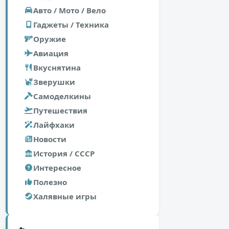
Авто / Мото / Вело
Гаджеты / Техника
Оружие
Авиация
Вкуснятина
Зверушки
Самоделкины
Путешествия
Лайфхаки
Новости
История / СССР
Интересное
Полезно
Халявные игры