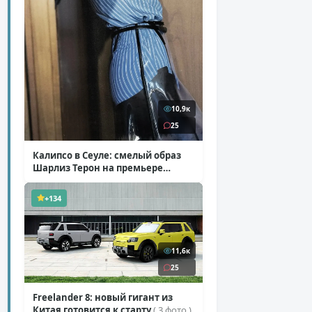
10,9к
25
Калипсо в Сеуле: смелый образ
Шарлиз Терон на премьере
«Одиссеи»
( 6 фото )
+134
11,6к
25
Freelander 8: новый гигант из
Китая готовится к старту
( 3 фото )