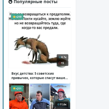
Популярные посты
+219
8,7к
15
Вкус детства: 5 советских
привычек, которые спасут ваше
здоровье
( 2 фото )
+211
11,6к