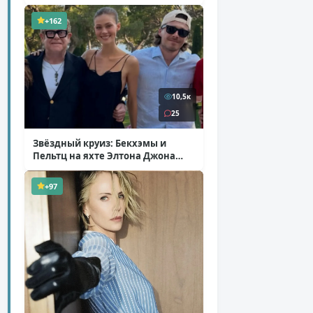
+162
10,5к
25
Звёздный круиз: Бекхэмы и
Пельтц на яхте Элтона Джона
( 12 фото )
+97