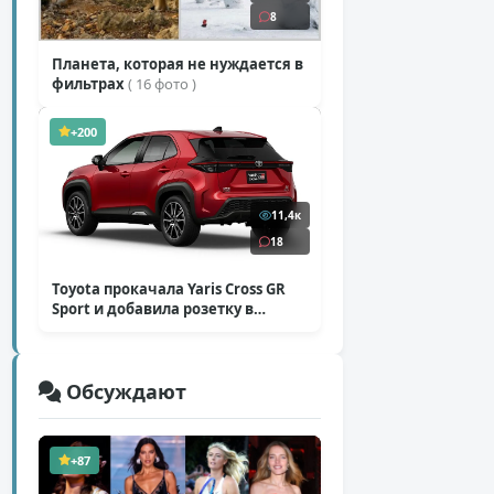
8
Планета, которая не нуждается в
фильтрах
( 16 фото )
+200
11,4к
18
Toyota прокачала Yaris Cross GR
Sport и добавила розетку в
Harrier
( 5 фото )
Обсуждают
+87