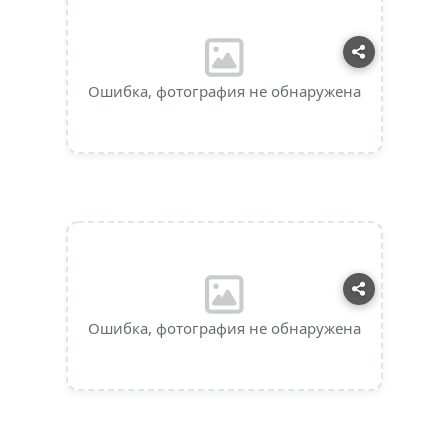
Ошибка, фотография не обнаружена
Ошибка, фотография не обнаружена