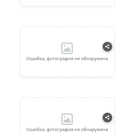
Ошибка, фотография не обнаружена
Ошибка, фотография не обнаружена