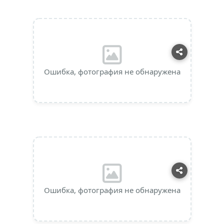
Ошибка, фотография не обнаружена
Ошибка, фотография не обнаружена