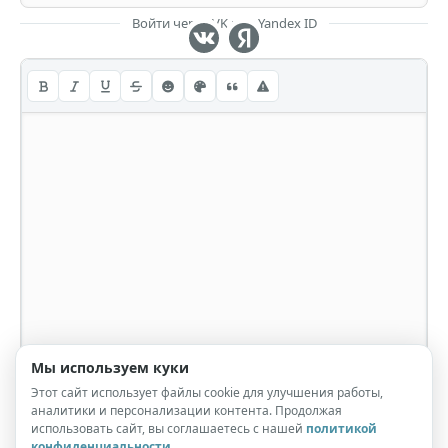
Войти через VK или Yandex ID
Мы используем куки
Этот сайт использует файлы cookie для улучшения работы,
аналитики и персонализации контента. Продолжая
использовать сайт, вы соглашаетесь с нашей
политикой
конфиденциальности
.