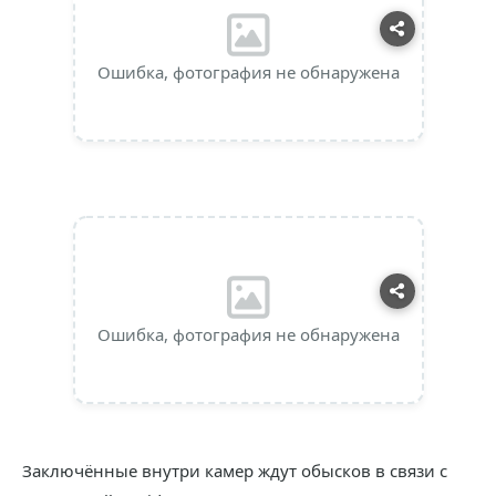
Ошибка, фотография не обнаружена
Ошибка, фотография не обнаружена
Заключённые внутри камер ждут обысков в связи с