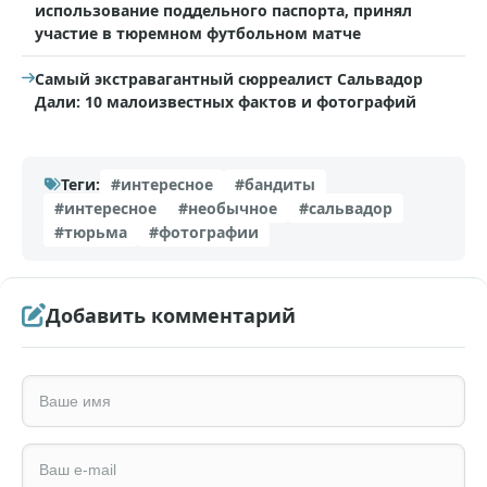
использование поддельного паспорта, принял
участие в тюремном футбольном матче
Самый экстравагантный сюрреалист Сальвадор
Дали: 10 малоизвестных фактов и фотографий
Теги:
#интересное
#бандиты
#интересное
#необычное
#сальвадор
#тюрьма
#фотографии
Добавить комментарий