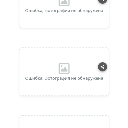
Ошибка, фотография не обнаружена
Ошибка, фотография не обнаружена