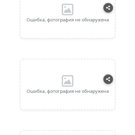
Ошибка, фотография не обнаружена
Ошибка, фотография не обнаружена