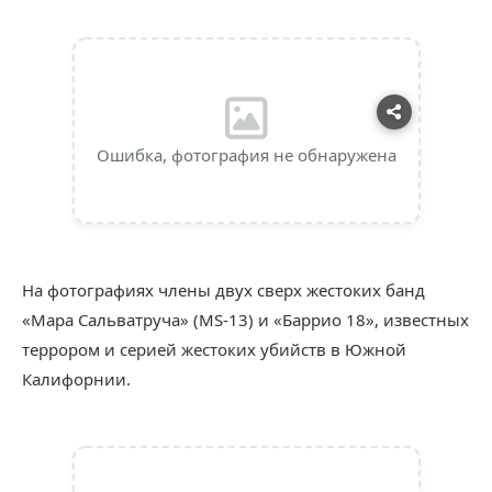
Ошибка, фотография не обнаружена
На фотографиях члены двух сверх жестоких банд
«Мара Сальватруча» (MS-13) и «Баррио 18», известных
террором и серией жестоких убийств в Южной
Калифорнии.