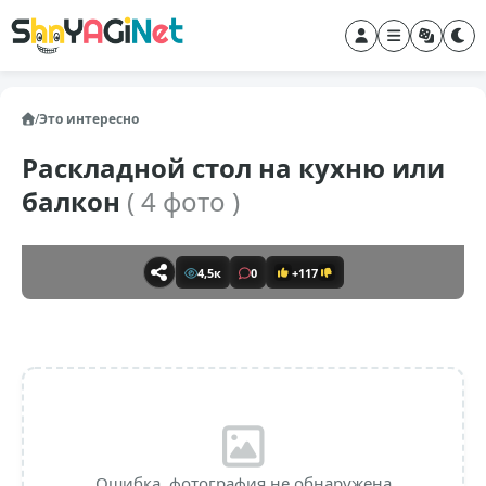
/
Это интересно
Раскладной стол на кухню или
балкон
( 4 фото )
4,5к
0
+117
Ошибка, фотография не обнаружена