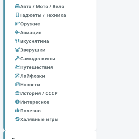
Авто / Мото / Вело
Гаджеты / Техника
Оружие
Авиация
Вкуснятина
Зверушки
Самоделкины
Путешествия
Лайфхаки
Новости
История / СССР
Интересное
Полезно
Халявные игры