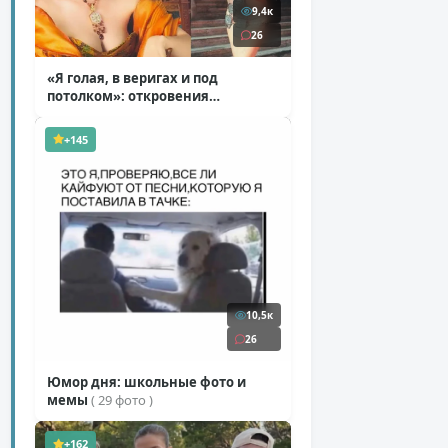
9,4к
26
«Я голая, в веригах и под
потолком»: откровения
Ковальчук о роли Маргариты
( 11 фото )
+145
10,5к
26
Юмор дня: школьные фото и
мемы
( 29 фото )
+162