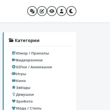
Категории
Юмор / Приколы
Видеоролики
GIFки / Анимашки
Игры
Кино
Звёзды
Девушки
ЭроФото
Мода / Стиль