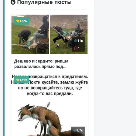
Популярные посты
+226
11к
7
Дешево и сердито: рикша
развалилась прямо под
туристкой
( 1 фото + 1 видео )
+219
8,7к