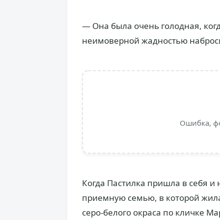
— Она была очень голодная, когд
неимоверной жадностью набросил
Ошибка, ф
Когда Пастилка пришла в себя и
приемную семью, в которой жила
серо-белого окраса по кличке М