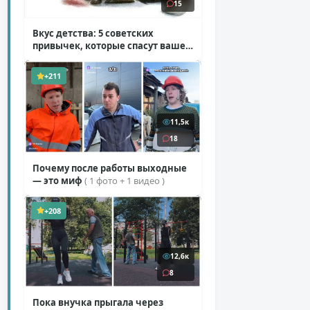
15
Вкус детства: 5 советских
привычек, которые спасут ваше
здоровье
( 2 фото )
+211
11,5к
18
Почему после работы выходные
— это миф
( 1 фото + 1 видео )
+208
12,6к
8
Пока внучка прыгала через