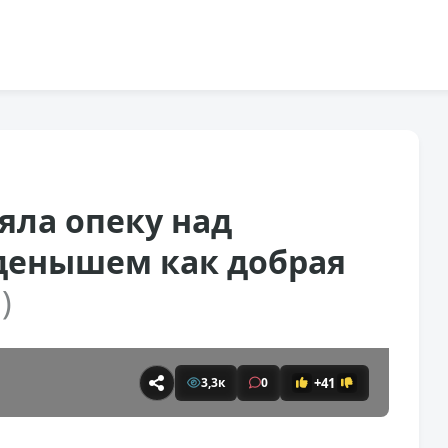
яла опеку над
денышем как добрая
)
+41
3,3к
0