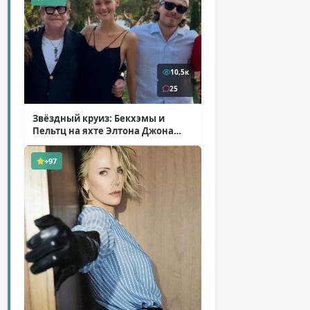
10,5к
25
Звёздный круиз: Бекхэмы и
Пельтц на яхте Элтона Джона
( 12 фото )
+97