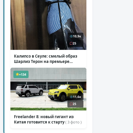
10,9к
25
Калипсо в Сеуле: смелый образ
Шарлиз Терон на премьере
«Одиссеи»
( 6 фото )
+134
11,6к
25
Freelander 8: новый гигант из
Китая готовится к старту
( 3 фото )