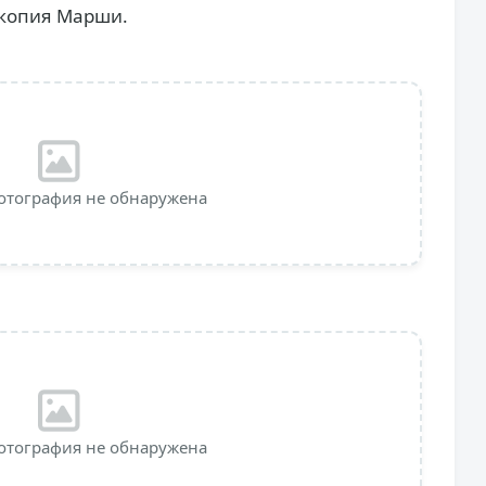
-копия Марши.
отография не обнаружена
отография не обнаружена