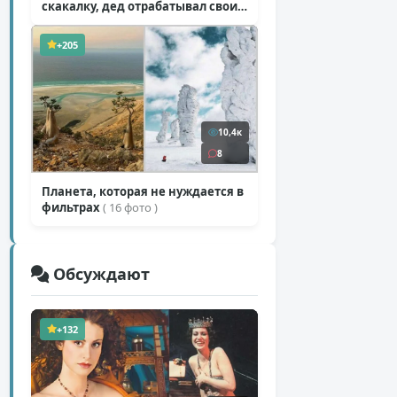
скакалку, дед отрабатывал свои
секретные приемы
( 1 фото + 1 видео )
+205
10,4к
8
Планета, которая не нуждается в
фильтрах
( 16 фото )
Обсуждают
+132