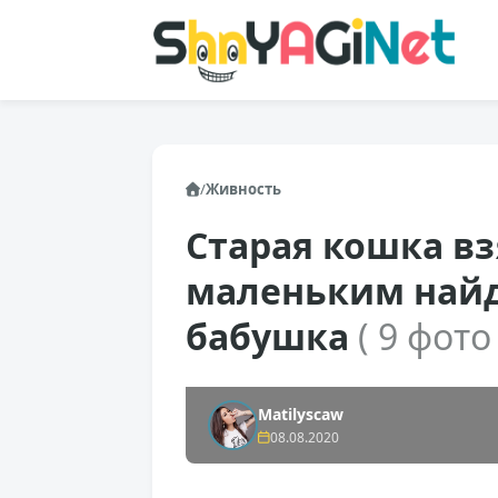
/
Живность
Старая кошка вз
маленьким най
бабушка
( 9 фото 
Matilyscaw
08.08.2020