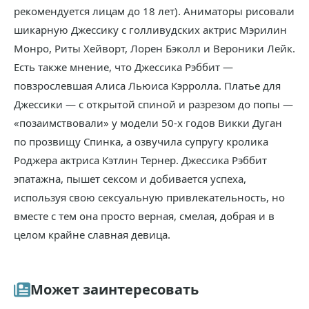
рекомендуется лицам до 18 лет). Аниматоры рисовали
шикарную Джессику с голливудских актрис Мэрилин
Монро, Риты Хейворт, Лорен Бэколл и Вероники Лейк.
Есть также мнение, что Джессика Рэббит —
повзрослевшая Алиса Льюиса Кэрролла. Платье для
Джессики — с открытой спиной и разрезом до попы —
«позаимствовали» у модели 50-х годов Викки Дуган
по прозвищу Спинка, а озвучила супругу кролика
Роджера актриса Кэтлин Тернер. Джессика Рэббит
эпатажна, пышет сексом и добивается успеха,
используя свою сексуальную привлекательность, но
вместе с тем она просто верная, смелая, добрая и в
целом крайне славная девица.
Может заинтересовать