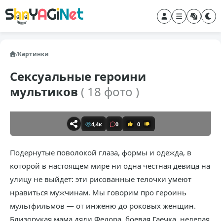
/
Картинки
Сексуальные героини
мультиков
( 18 фото )
4,4к
0
0
Подернутые поволокой глаза, формы и одежда, в
которой в настоящем мире ни одна честная девица на
улицу не выйдет: эти рисованные телочки умеют
нравиться мужчинам. Мы говорим про героинь
мультфильмов — от инженю до роковых женщин.
Близорукая мама дяди Федора, боевая Гаечка, нелепая