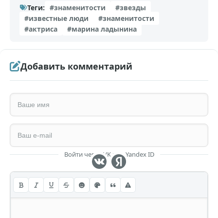
Теги:
#знаменитости
#звезды
#известные люди
#знаменитости
#актриса
#марина ладынина
Добавить комментарий
Войти через VK или Yandex ID