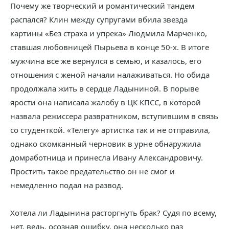
Почему же творческий и романтический тандем
распался? Клин между супругами вбила звезда
картины «Без страха и упрека» Людмила Марченко,
ставшая любовницей Пырьева в конце 50-х. В итоге
мужчина все же вернулся в семью, и казалось, его
отношения с женой начали налаживаться. Но обида
продолжала жить в сердце Ладыниной. В порыве
ярости она написала жалобу в ЦК КПСС, в которой
назвала режиссера развратником, вступившим в связь
со студенткой. «Телегу» артистка так и не отправила,
однако скомканный черновик в урне обнаружила
домработница и принесла Ивану Александровичу.
Простить такое предательство он не смог и
немедленно подал на развод.
Хотела ли Ладынина расторгнуть брак? Судя по всему,
нет, ведь, осознав ошибку, она несколько раз