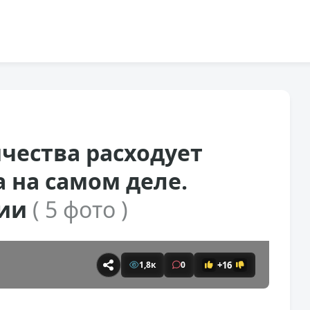
чества расходует
 на самом деле.
мии
( 5 фото )
+16
1,8к
0