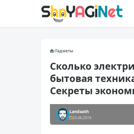
/
Гаджеты
Сколько электри
бытовая техника
Секреты эконо
Landaath
25.06.2019