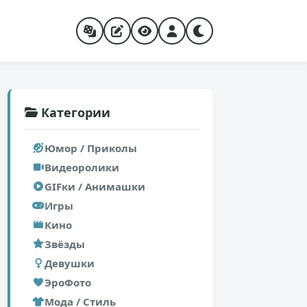
Категории
Юмор / Приколы
Видеоролики
GIFки / Анимашки
Игры
Кино
Звёзды
Девушки
ЭроФото
Мода / Стиль