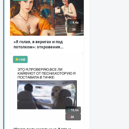
9,4к
26
«Я голая, в веригах и под
потолком»: откровения
Ковальчук о роли Маргариты
( 11 фото )
+145
10,5к
26