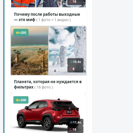
18
Почему после работы выходные
— это миф
( 1 фото + 1 видео )
+205
10,4к
8
Планета, которая не нуждается в
фильтрах
( 16 фото )
+200
11,4к
18