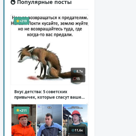
Популярные посты
+219
8,7к
15
Вкус детства: 5 советских
привычек, которые спасут ваше
здоровье
( 2 фото )
+211
11,6к