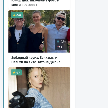
Юмор дня: школьные фото и
мемы
( 29 фото )
+162
10,5к
25
Звёздный круиз: Бекхэмы и
Пельтц на яхте Элтона Джона
( 12 фото )
+97