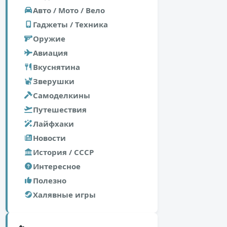
Авто / Мото / Вело
Гаджеты / Техника
Оружие
Авиация
Вкуснятина
Зверушки
Самоделкины
Путешествия
Лайфхаки
Новости
История / СССР
Интересное
Полезно
Халявные игры