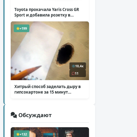
Toyota прокачала Yaris Cross GR
Sport и добавила розетку в
Harrier
( 5 фото )
+199
10,4к
11
Хитрый способ заделать дыру в
гипсокартоне за 15 минут
( 12 фото )
Обсуждают
+132