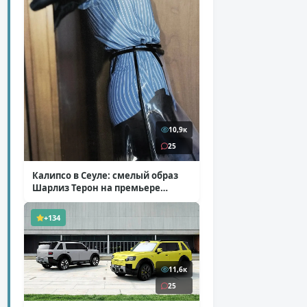
10,9к
25
Калипсо в Сеуле: смелый образ
Шарлиз Терон на премьере
«Одиссеи»
( 6 фото )
+134
11,6к
25