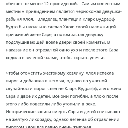
обитает не менее 12 привидений. Самым известным
местным привидением является чернокожая девушка-
рабыня Хлоя. Владелец плантации Кларк Вудрафф
будто бы насильно сделал Хлою своей наложницей
при живой жене Саре, а потом застал девушку
подслушивающей возле двери своей комнаты. В
наказание он отрезал ей одно ухо и после этого Сара
ходила в зеленой чалме, чтобы скрыть увечье.
Чтобы отомстить жестокому хозяину, Хлоя испекла
пирог и добавила в него яд, однако по ужасной
случайности пирог съел не Кларк Вудрафф, а его жена
Сара и двое их детей. Все они погибли, а Хлою после
этого либо повесили либо утопили в реке.
Исторические записи смерть Сары и детей списывают
на желтую лихорадку, однако легенда об отравлении
пирогом Хлои все равно очень живучая.