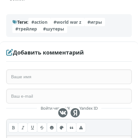
Теги:
#action
#world war z
#игры
#трейлер
#шутеры
Добавить комментарий
Войти через VK или Yandex ID