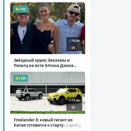
+162
10,6к
25
Звёздный круиз: Бекхэмы и
Пельтц на яхте Элтона Джона
( 12 фото )
+134
11,6к
25
Freelander 8: новый гигант из
Китая готовится к старту
( 3 фото )