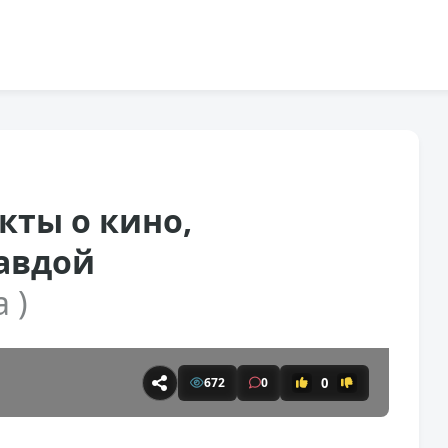
кты о кино,
авдой
 )
0
672
0