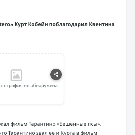
Utero» Курт Кобейн поблагодарил Квентина
отография не обнаружена
божал фильм Тарантино «Бешенные псы».
что Тарантино звал ее и Курта в фильм