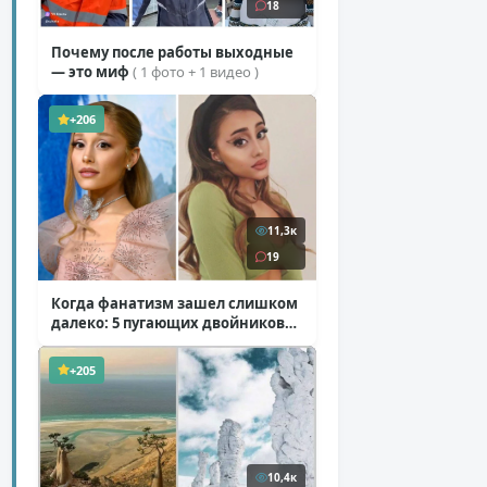
18
Почему после работы выходные
— это миф
( 1 фото + 1 видео )
+206
11,3к
19
Когда фанатизм зашел слишком
далеко: 5 пугающих двойников
звезд
( 10 фото )
+205
10,4к