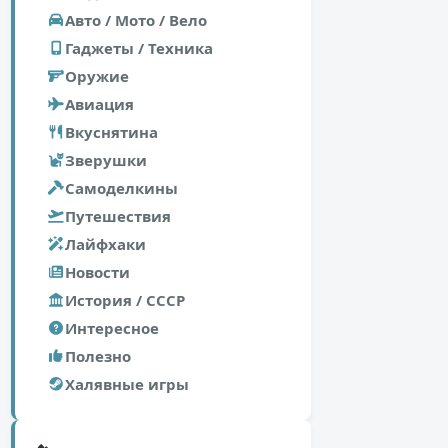
Авто / Мото / Вело
Гаджеты / Техника
Оружие
Авиация
Вкуснятина
Зверушки
Самоделкины
Путешествия
Лайфхаки
Новости
История / СССР
Интересное
Полезно
Халявные игры