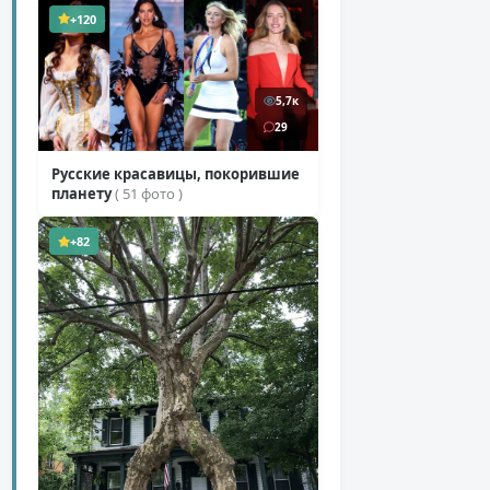
+120
5,7к
29
Русские красавицы, покорившие
планету
( 51 фото )
+82