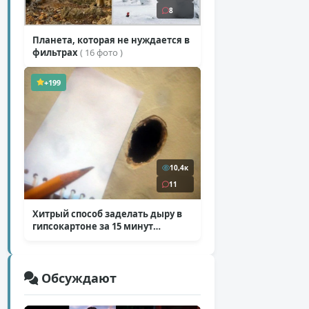
8
Планета, которая не нуждается в
фильтрах
( 16 фото )
+199
10,4к
11
Хитрый способ заделать дыру в
гипсокартоне за 15 минут
( 12 фото )
Обсуждают