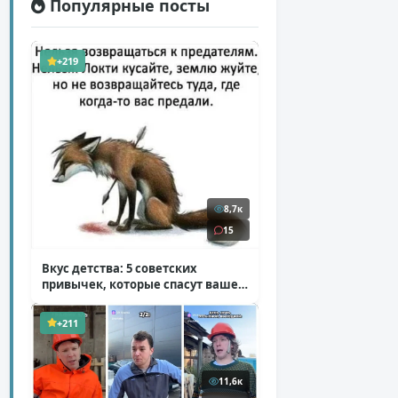
Популярные посты
+219
8,7к
15
Вкус детства: 5 советских
привычек, которые спасут ваше
здоровье
( 2 фото )
+211
11,6к