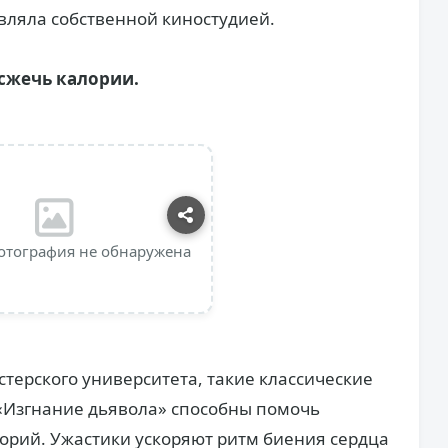
авляла собственной киностудией.
сжечь калории.
отография не обнаружена
терского университета, такие классические
 «Изгнание дьявола» способны помочь
лорий. Ужастики ускоряют ритм биения сердца