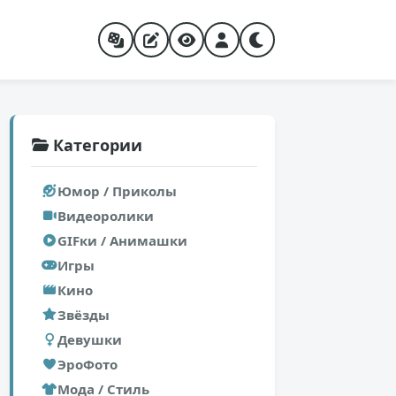
Категории
Юмор / Приколы
Видеоролики
GIFки / Анимашки
Игры
Кино
Звёзды
Девушки
ЭроФото
Мода / Стиль