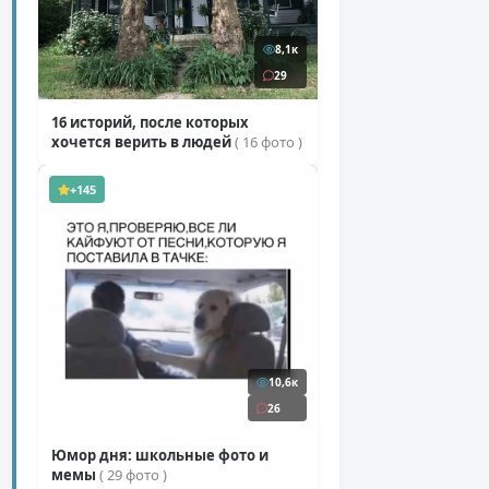
8,1к
29
16 историй, после которых
хочется верить в людей
( 16 фото )
+145
10,6к
26
Юмор дня: школьные фото и
мемы
( 29 фото )