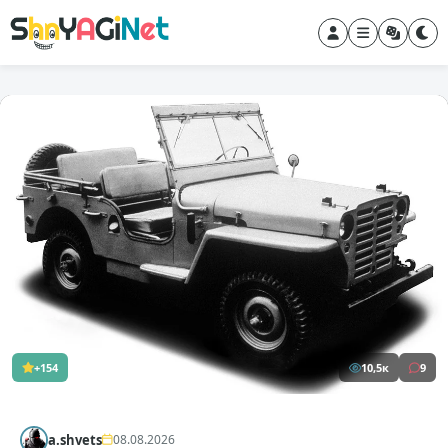
+154
10,5к
9
a.shvets
08.08.2026