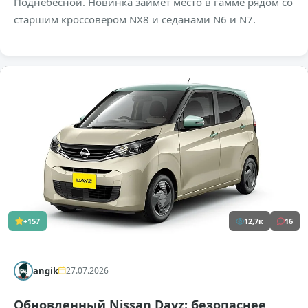
Поднебесной. Новинка займет место в гамме рядом со
старшим кроссовером NX8 и седанами N6 и N7.
+157
12,7к
16
angik
27.07.2026
Обновленный Nissan Dayz: безопаснее,