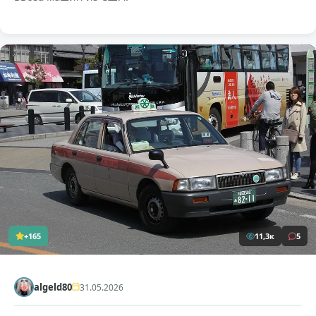
+165
11,3к
5
algeld80
31.05.2026