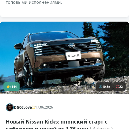
топовыми исполнениями.
+144
10,5к
22
DG06Love
17.06.2026
Новый Nissan Kicks: японский старт с
гибридом и ценой от 1,36 млн
( 4 фото )