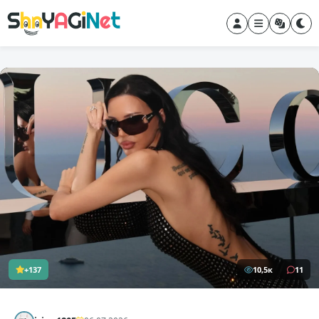
+137
10,5к
11