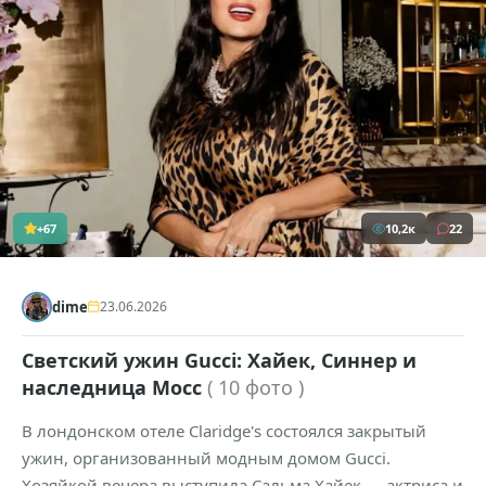
+67
10,2к
22
dime
23.06.2026
Светский ужин Gucci: Хайек, Синнер и
наследница Мосс
( 10 фото )
В лондонском отеле Claridge's состоялся закрытый
ужин, организованный модным домом Gucci.
Хозяйкой вечера выступила Сальма Хайек — актриса и