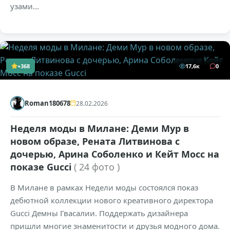
узами...
+368
17,6к
0
Roman180678
28.02.2026
Неделя моды в Милане: Деми Мур в
новом образе, Рената Литвинова с
дочерью, Арина Соболенко и Кейт Мосс на
показе Gucci
( 24 фото )
В Милане в рамках Недели моды состоялся показ
дебютной коллекции нового креативного директора
Gucci Демны Гвасалии. Поддержать дизайнера
пришли многие знаменитости и друзья модного дома.