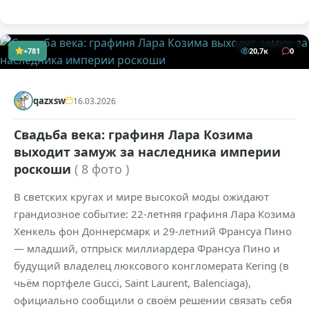
+781
20,7к
0
qazxsw
16.03.2026
Свадьба века: графиня Лара Козима
выходит замуж за наследника империи
роскоши
( 8 фото )
В светских кругах и мире высокой моды ожидают
грандиозное событие: 22-летняя графиня Лара Козима
Хенкель фон Доннерсмарк и 29-летний Франсуа Пино
— младший, отпрыск миллиардера Франсуа Пино и
будущий владелец люксового конгломерата Kering (в
чьём портфеле Gucci, Saint Laurent, Balenciaga),
официально сообщили о своём решении связать себя