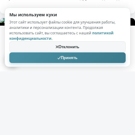
Мы используем куки
+30
1,9к
0
Этот сайт использует файлы cookie для улучшения работы,
аналитики и персонализации контента. Продолжая
использовать сайт, вы соглашаетесь с нашей
политикой
конфиденциальности
.
Helen
26.09.2018
Отклонить
Джаред Лето и Сальма Хайек на показе
Принять
Gucci
( 6 фото )
Джаред Лето и Сальма Хайек на показе Gucci
+8
1,5к
0
Helen
20.09.2018