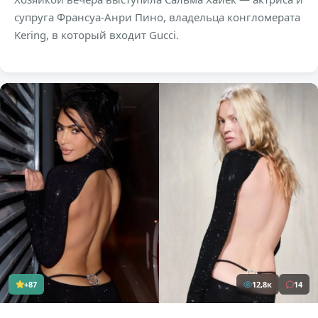
супруга Франсуа-Анри Пино, владельца конгломерата
Kering, в который входит Gucci.
+87
12,8к
14