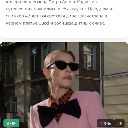
дочери бизнесмена Петра Авена. Кадры из
путешествия появились в её аккаунте. На одном из
снимков 42-летняя светская дива запечатлена в
чёрном платье Gucci и солнцезащитных очках.
+494
13,6к
8