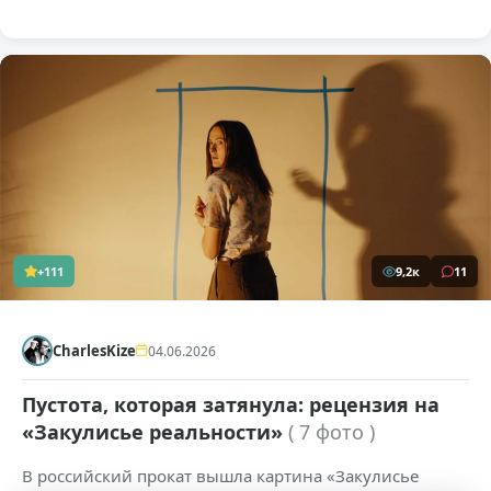
+111
9,2к
11
CharlesKize
04.06.2026
Пустота, которая затянула: рецензия на
«Закулисье реальности»
( 7 фото )
В российский прокат вышла картина «Закулисье