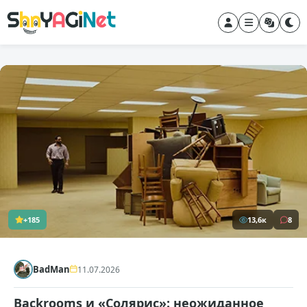
+185
13,6к
8
BadMan
11.07.2026
Backrooms и «Солярис»: неожиданное