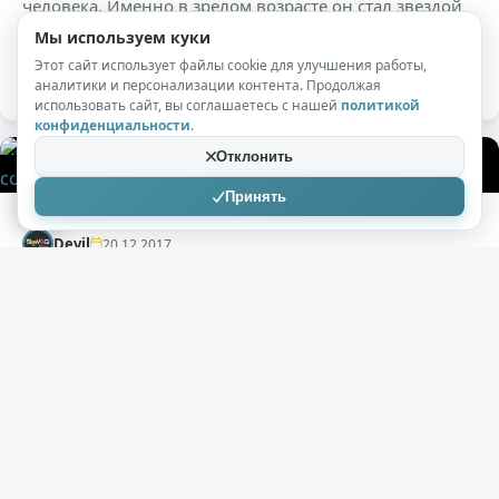
человека. Именно в зрелом возрасте он стал звездой
жанра "экшн". Неоднократно играл героев боевиков у
Мы используем куки
Эндрю Дэвиса.
Этот сайт использует файлы cookie для улучшения работы,
аналитики и персонализации контента. Продолжая
использовать сайт, вы соглашаетесь с нашей
политикой
конфиденциальности
.
Отклонить
0
1к
1
Принять
Devil
20.12.2017
ТОП10 худших фильмов 2017 года, за
которые создателям должно быть стыдно
( 10 фото )
Для России в последнее время снимать плохое кино
стало нормой. Вернее даже так: никогда не было
нормой снимать хорошее кино (советское не в счёт).
Однако, в этом году дно было пробито в очередной