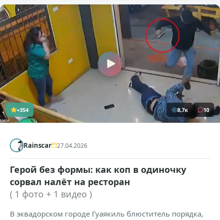
+354
8,7к
10
Rainscar
27.04.2026
Герой без формы: как коп в одиночку
сорвал налёт на ресторан
( 1 фото + 1 видео )
В эквадорском городе Гуаякиль блюститель порядка,