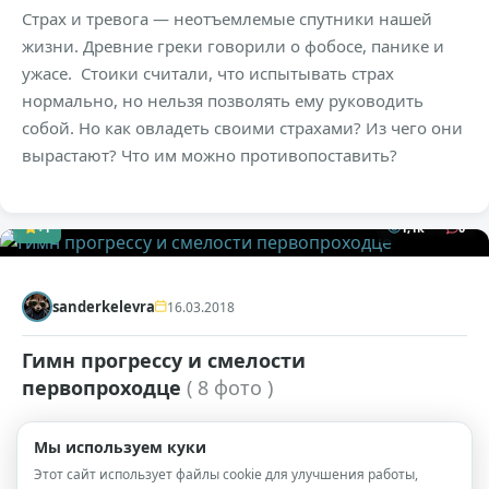
Страх и тревога — неотъемлемые спутники нашей
жизни. Древние греки говорили о фобосе, панике и
ужасе. Стоики считали, что испытывать страх
нормально, но нельзя позволять ему руководить
собой. Но как овладеть своими страхами? Из чего они
вырастают? Что им можно противопоставить?
+1
1,1к
0
sanderkelevra
16.03.2018
Гимн прогрессу и смелости
первопроходце
( 8 фото )
Surviving Mars - проект, посвященный колонизации
Мы используем куки
красной планеты от людей, которые очень
Этот сайт использует файлы cookie для улучшения работы,
оптимистично настроены насчет нашего с вами