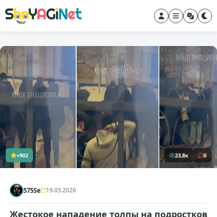
+902
23,8к
0
575Se
19.03.2026
Жестокое нападение толпы на подростков