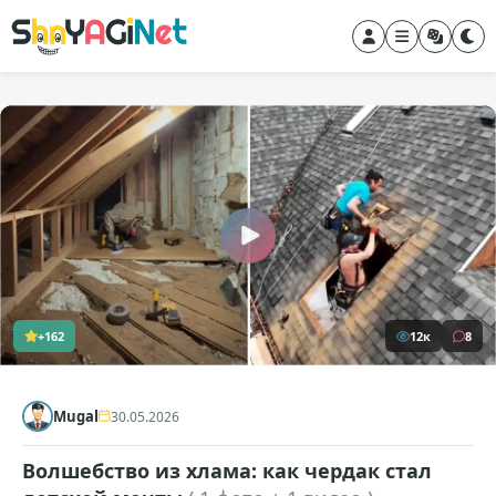
+162
12к
8
Mugal
30.05.2026
Волшебство из хлама: как чердак стал