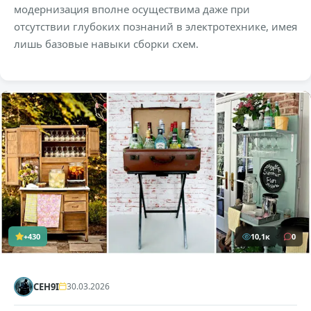
модернизация вполне осуществима даже при
отсутствии глубоких познаний в электротехнике, имея
лишь базовые навыки сборки схем.
+430
10,1к
0
CEH9I
30.03.2026