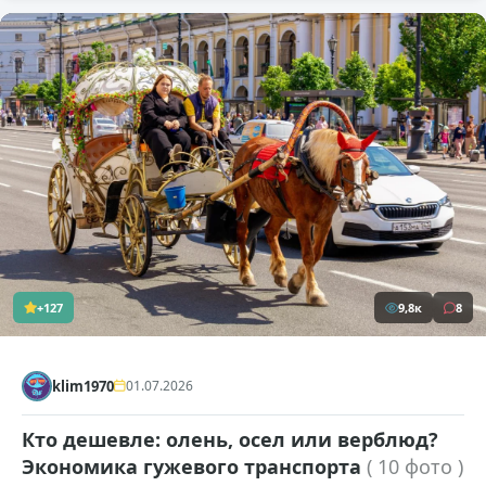
+127
9,8к
8
klim1970
01.07.2026
Кто дешевле: олень, осел или верблюд?
Экономика гужевого транспорта
( 10 фото )