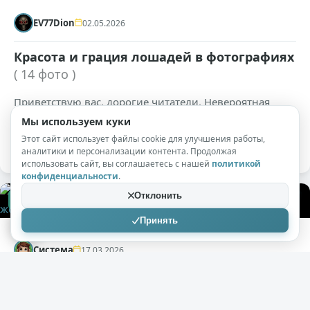
EV77Dion
02.05.2026
Красота и грация лошадей в фотографиях
( 14 фото )
Приветствую вас, дорогие читатели. Невероятная
эстетика и мощь. Отличного вам настроения. Какая
Мы используем куки
масть лошади нравится больше всего?
Этот сайт использует файлы cookie для улучшения работы,
аналитики и персонализации контента. Продолжая
использовать сайт, вы соглашаетесь с нашей
политикой
конфиденциальности
.
Отклонить
+752
23,2к
0
Принять
Система
17.03.2026
Эксперимент: как лошади реагируют на
обнаженную женскую грудь (видео)