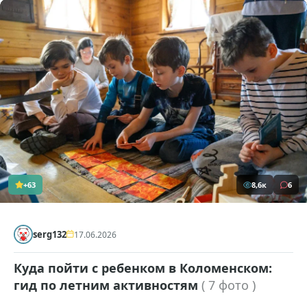
+63
8,6к
6
serg132
17.06.2026
Куда пойти с ребенком в Коломенском:
гид по летним активностям
( 7 фото )