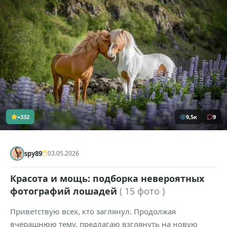
+332
9,5к
9
spy89
03.05.2026
Красота и мощь: подборка невероятных
фотографий лошадей
( 15 фото )
Приветствую всех, кто заглянул. Продолжая
вчерашнюю тему, предлагаю взглянуть на новую