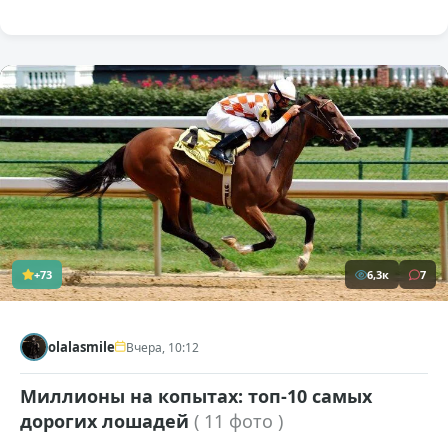
+73
6,3к
7
olalasmile
Вчера, 10:12
Миллионы на копытах: топ-10 самых
дорогих лошадей
( 11 фото )