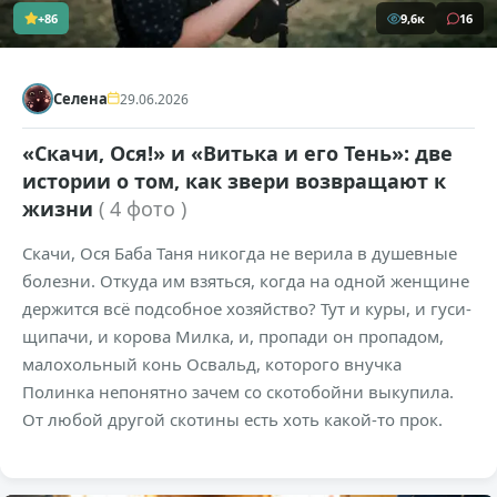
+86
9,6к
16
Селена
29.06.2026
«Скачи, Ося!» и «Витька и его Тень»: две
истории о том, как звери возвращают к
жизни
( 4 фото )
Скачи, Ося Баба Таня никогда не верила в душевные
болезни. Откуда им взяться, когда на одной женщине
держится всё подсобное хозяйство? Тут и куры, и гуси-
щипачи, и корова Милка, и, пропади он пропадом,
малохольный конь Освальд, которого внучка
Полинка непонятно зачем со скотобойни выкупила.
От любой другой скотины есть хоть какой-то прок.