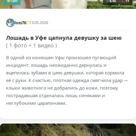
+301
8,9к
11
loss76
13.05.2026
Лошадь в Уфе цапнула девушку за шею
( 1 фото + 1 видео )
В одной из конюшен Уфы произошел пугающий
инцидент: лошадь неожиданно дернулась и
вцепилась зубами в шею девушки, которая кормила
её с руки. К счастью, плотная одежда смягчила удар —
клыки животного не добрались до кожи, поэтому
пострадавшая отделалась лишь синяками и
неглубокими царапинами.