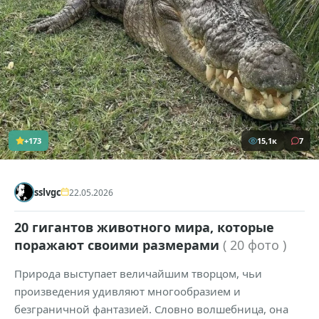
+173
15,1к
7
sslvgc
22.05.2026
20 гигантов животного мира, которые
поражают своими размерами
( 20 фото )
Природа выступает величайшим творцом, чьи
произведения удивляют многообразием и
безграничной фантазией. Словно волшебница, она