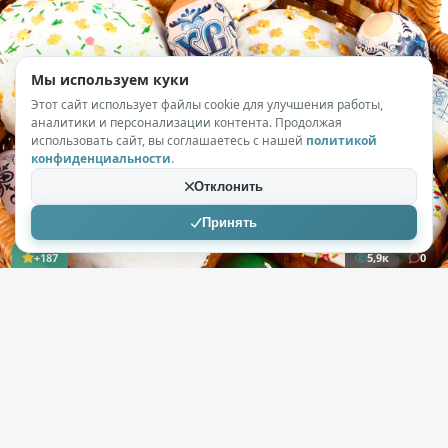
Мы используем куки
Этот сайт использует файлы cookie для улучшения работы,
аналитики и персонализации контента. Продолжая
использовать сайт, вы соглашаетесь с нашей
политикой
конфиденциальности
.
Отклонить
Принять
+187
5,9к
0
diceek
07.03.2023
С плохим настроением к тесту не
подходи: как избежать сухой паски на
Пасху
( 6 фото )