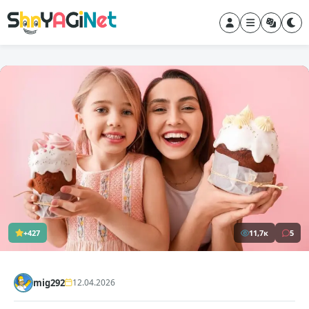
+427
11,7к
5
mig292
12.04.2026