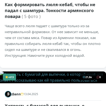
Как формировать люля-кебаб, чтобы не
падал с шампура. Тонкости армянского
повара
( 5 фото )
Чаще всего люля падает с шампура только из-за
неправильной формовки. От нее зависит не меньше,
чем от состава мяса. Повар из Армении показал, как
правильно собирать люля-кебаб так, чтобы он плотно
сидел на шампуре и не сваливался в огонь.
Инструкция: Намочите руки холодной водой.
+613
21,8к
0
zbann
13.04.2025
Хитрость с бумагой для выпечки, о