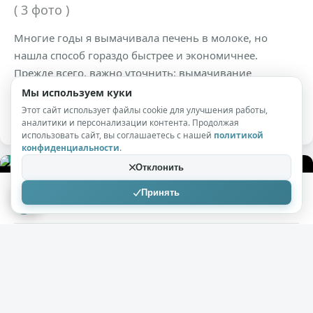
( 3 фото )
Многие годы я вымачивала печень в молоке, но
нашла способ гораздо быстрее и экономичнее. ️️️
Прежде всего, важно уточнить: вымачивание
необходимо прежде всего для говяжьей и свиной
Мы используем куки
печени.
Этот сайт использует файлы cookie для улучшения работы,
аналитики и персонализации контента. Продолжая
использовать сайт, вы соглашаетесь с нашей
политикой
конфиденциальности
.
+400
11,2к
0
Отклонить
Принять
StabnaK
12.02.2025
Квашу капусту с помощью ржаного хлеба
( 2 фото )
Сегодня хочу поделиться с вами интересным
рецептом квашеной капусты Интересен он тем, что в