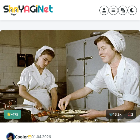
+475
13,2к
2
Cooler
01.04.2026