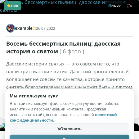
+588
16,2к
0
example
26.07.2022
Восемь бессмертных пьяниц: даосская
история о святом
( 6 фото )
Даосские истории святых — это совсем не то, что
наши христианские жития. Даосский просветленный
воплощает не совсем те качества, которые принято
считать благодетелями у нас. Он может быть и плутом
(а то и вовсе мошенником), алхимиком, хулиганом,
Мы используем куки
пьянчугой. . И даже некромантом!
Этот сайт использует файлы cookie для улучшения работы,
аналитики и персонализации контента. Продолжая
использовать сайт, вы соглашаетесь с нашей
политикой
конфиденциальности
.
+465
17,6к
0
Отклонить