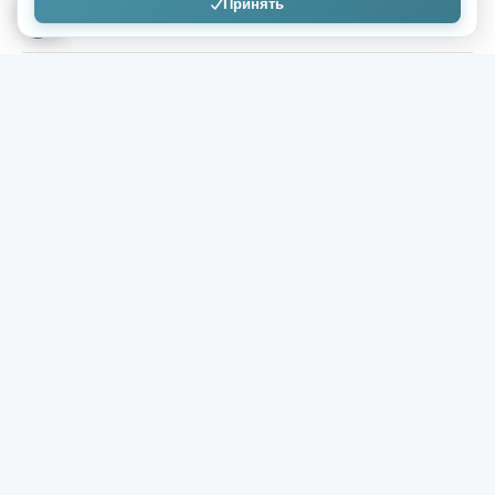
Принять
Agagrinn
22.07.2022
СШВА: сохранить империю Габсбургов
( 3 фото )
История, как известно, не терпит сослагательного
наклонения, однако кто знает, как бы сейчас
выглядела карта Европы, если бы наследнику
австрийского престола эрцгерцогу Францу
Фердинанду — тому самому, из-за убийства которого
началась Первая мировая война, — в начале XX века
удалось воплотить в жизнь грандиозный проект
реформации Австро-Венгрии.
+534
15,6к
0