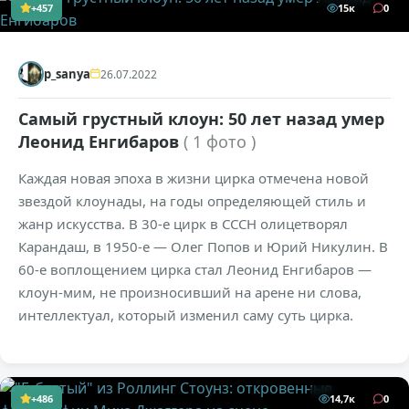
+457
15к
0
p_sanya
26.07.2022
Cамый грустный клоун: 50 лет назад умер
Леонид Енгибаров
( 1 фото )
Каждая новая эпоха в жизни цирка отмечена новой
звездой клоунады, на годы определяющей стиль и
жанр искусства. В 30-е цирк в CCCH олицетворял
Карандаш, в 1950-е — Олег Попов и Юрий Никулин. В
60-е воплощением цирка стал Леонид Енгибаров —
клоун-мим, не произносивший на арене ни слова,
интеллектуал, который изменил саму cуть цирка.
+486
14,7к
0