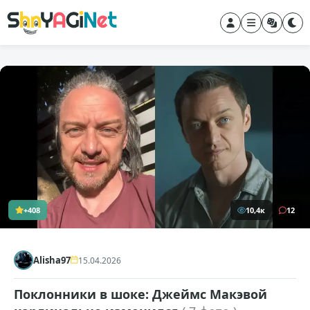
+408
10,4к
12
Alisha97
15.04.2026
Поклонники в шоке: Джеймс Макэвой