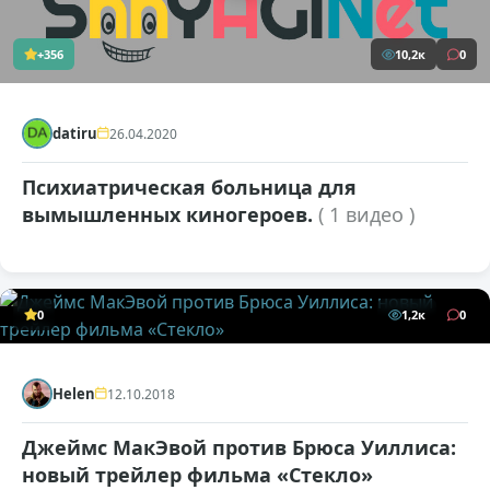
+356
10,2к
0
datiru
26.04.2020
Психиатрическая больница для
вымышленных киногероев.
( 1 видео )
0
1,2к
0
Helen
12.10.2018
Джеймс МакЭвой против Брюса Уиллиса:
новый трейлер фильма «Стекло»