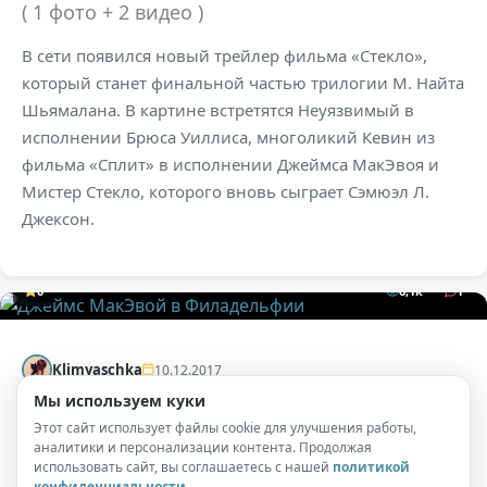
( 1 фото + 2 видео )
В сети появился новый трейлер фильма «Стекло»,
который станет финальной частью трилогии М. Найта
Шьямалана. В картине встретятся Неуязвимый в
исполнении Брюса Уиллиса, многоликий Кевин из
фильма «Сплит» в исполнении Джеймса МакЭвоя и
Мистер Стекло, которого вновь сыграет Сэмюэл Л.
Джексон.
0
6,1к
1
Klimyaschka
10.12.2017
Мы используем куки
Джеймс МакЭвой в Филадельфии
Этот сайт использует файлы cookie для улучшения работы,
( 2 фото )
аналитики и персонализации контента. Продолжая
использовать сайт, вы соглашаетесь с нашей
политикой
конфиденциальности
.