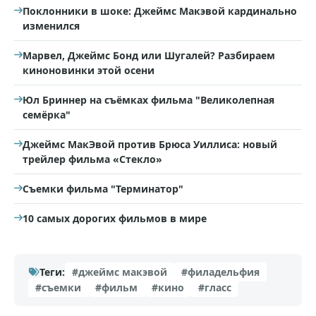
Поклонники в шоке: Джеймс Макэвой кардинально
изменился
Марвел, Джеймс Бонд или Шугалей? Разбираем
киноновинки этой осени
Юл Бриннер на съёмках фильма "Великолепная
семёрка"
Джеймс МакЭвой против Брюса Уиллиса: новый
трейлер фильма «Стекло»
Съемки фильма "Терминатор"
10 самых дорогих фильмов в мире
Теги:
#джеймс макэвой
#филадельфия
#съемки
#фильм
#кино
#гласс