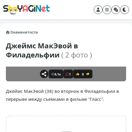
/
Знаменитости
Джеймс МакЭвой в
Филадельфии
( 2 фото )
6,1к
1
0
Джеймс МакЭвой (38) во вторник в Филадельфии в
перерыве между съемками в фильме "Гласс".