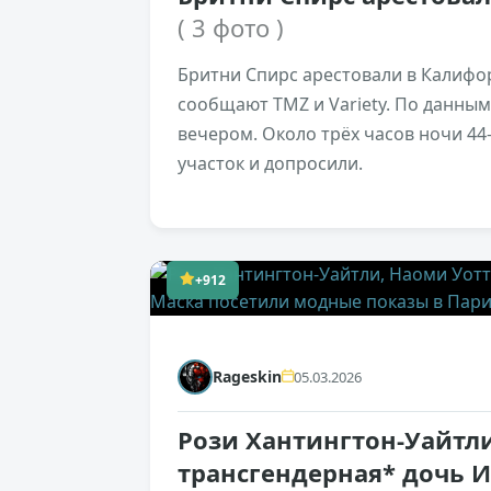
( 3 фото )
Бритни Спирс арестовали в Калифор
сообщают TMZ и Variety. По данным
вечером. Около трёх часов ночи 4
участок и допросили.
+912
Rageskin
05.03.2026
Рози Хантингтон-Уайтли
трансгендерная* дочь 