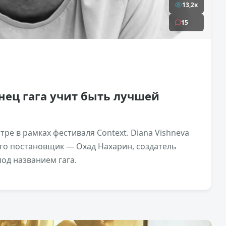
13,2к
15
анец гага учит быть лучшей
тре в рамках фестиваля Context. Diana Vishneva
 Его постановщик — Охад Нахарин, создатель
од названием гага.