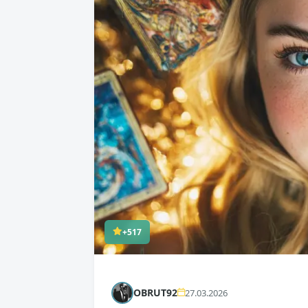
+517
OBRUT92
27.03.2026