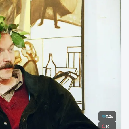
8,2к
10