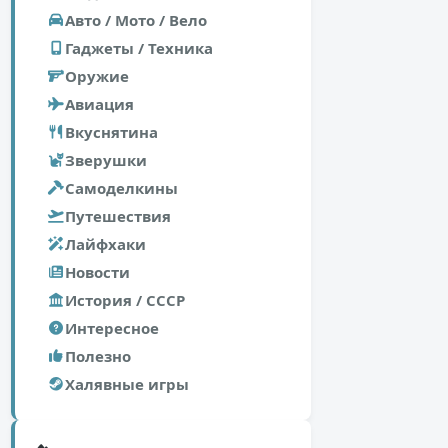
Авто / Мото / Вело
Гаджеты / Техника
Оружие
Авиация
Вкуснятина
Зверушки
Самоделкины
Путешествия
Лайфхаки
Новости
История / СССР
Интересное
Полезно
Халявные игры