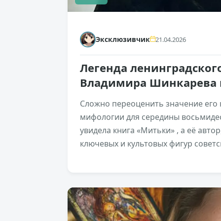
Эксклюзивчик
21.04.2026
Легенда ленинградског
Владимира Шинкарева 
Сложно переоценить значение его к
мифологии для середины восьмидеся
увидела книга «Митьки» , а её авто
ключевых и культовых фигур советс