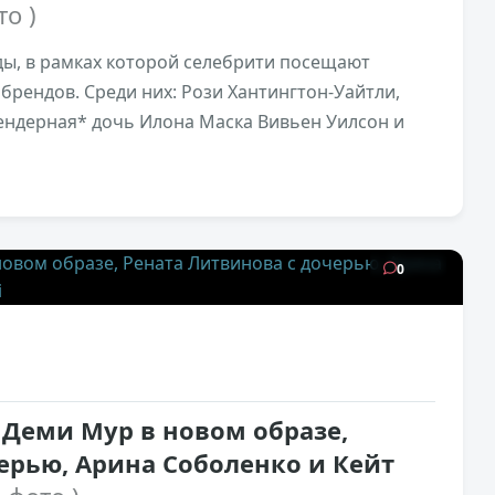
то )
ы, в рамках которой селебрити посещают
брендов. Среди них: Рози Хантингтон-Уайтли,
гендерная* дочь Илона Маска Вивьен Уилсон и
17,6к
0
 Деми Мур в новом образе,
ерью, Арина Соболенко и Кейт