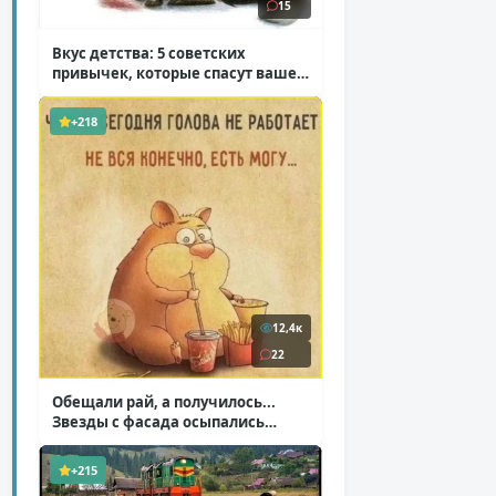
15
Вкус детства: 5 советских
привычек, которые спасут ваше
здоровье
( 2 фото )
+218
12,4к
22
Обещали рай, а получилось...
Звезды с фасада осыпались
( 14 фото )
+215