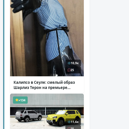
10,9к
25
Калипсо в Сеуле: смелый образ
Шарлиз Терон на премьере
«Одиссеи»
( 6 фото )
+134
11,6к
25