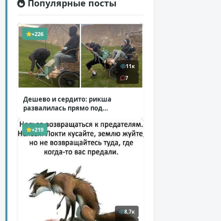
Популярные посты
+226
11к
7
Дешево и сердито: рикша
развалилась прямо под
туристкой
( 1 фото + 1 видео )
+219
8,7к