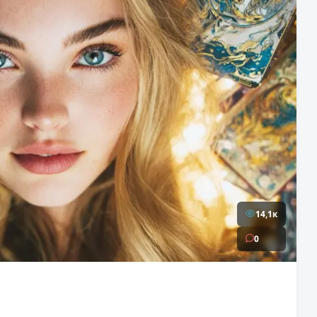
14,1к
0