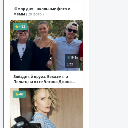
Юмор дня: школьные фото и
мемы
( 29 фото )
+162
10,5к
25
Звёздный круиз: Бекхэмы и
Пельтц на яхте Элтона Джона
( 12 фото )
+97