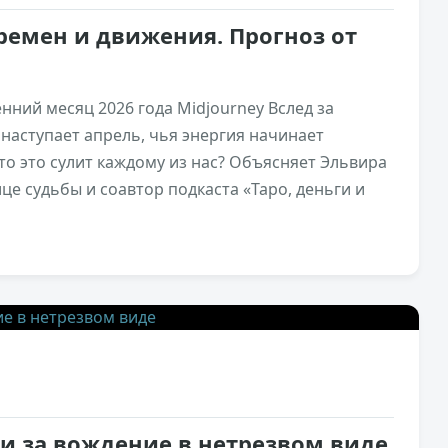
еремен и движения. Прогноз от
нний месяц 2026 года Midjourney Вслед за
наступает апрель, чья энергия начинает
о это сулит каждому из нас? Объясняет Эльвира
ице судьбы и соавтор подкаста «Таро, деньги и
31,8к
0
и за вождение в нетрезвом виде