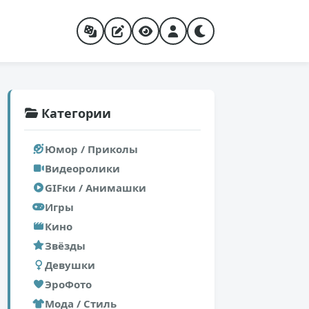
Категории
Юмор / Приколы
Видеоролики
GIFки / Анимашки
Игры
Кино
Звёзды
Девушки
ЭроФото
Мода / Стиль