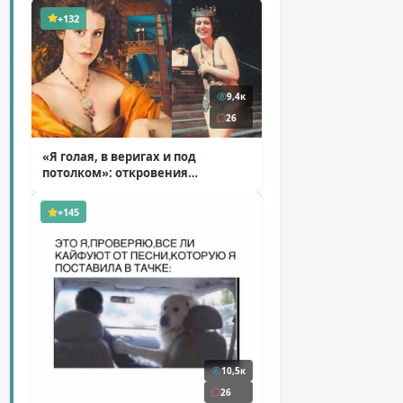
+132
9,4к
26
«Я голая, в веригах и под
потолком»: откровения
Ковальчук о роли Маргариты
( 11 фото )
+145
10,5к
26