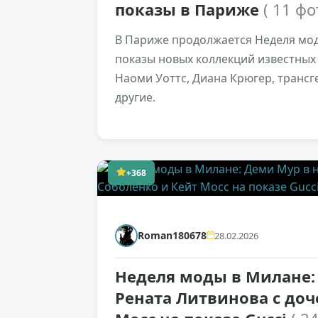
показы в Париже
( 11 фо
В Париже продолжается Неделя мод
показы новых коллекций известных 
Наоми Уоттс, Диана Крюгер, транс
другие.
+368
Roman180678
28.02.2026
Неделя моды в Милане:
Рената Литвинова с доч