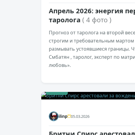
Апрель 2026: энергия п
таролога
( 4 фото )
Прогноз от таролога на второй весе
строгим и требовательным мартом 
размывать устоявшиеся границы. Чт
Смбатян , таролог, эксперт по матр
любовь».
+1028
ilinp
05.03.2026
Бритни Спирс арестовал