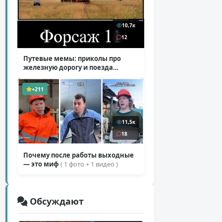
10,7к
12
Путевые мемы: приколы про
железную дорогу и поезда
( 25 фото )
+211
11,5к
18
Почему после работы выходные
— это миф
( 1 фото + 1 видео )
Обсуждают