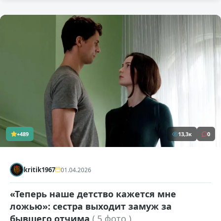
+489
13,3к
0
kritik1967
01.04.2026
«Теперь наше детство кажется мне
ложью»: сестра выходит замуж за
бывшего отчима
( 5 фото )