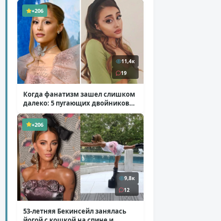
+206
11,4к
19
Когда фанатизм зашел слишком
далеко: 5 пугающих двойников
звезд
( 10 фото )
+206
9,8к
12
53-летняя Бекинсейл занялась
йогой с кошкой на спине и