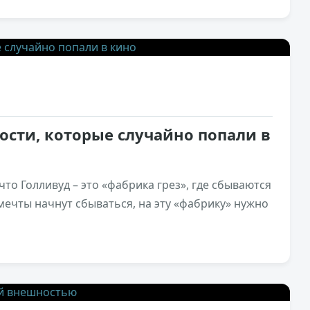
2,2к
2
ости, которые случайно попали в
что Голливуд – это «фабрика грез», где сбываются
ечты начнут сбываться, на эту «фабрику» нужно
1,9к
1