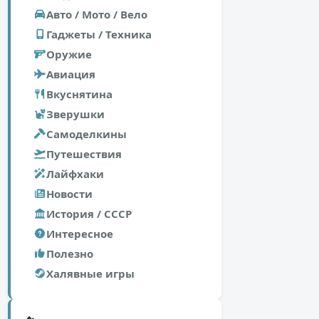
Авто / Мото / Вело
Гаджеты / Техника
Оружие
Авиация
Вкуснятина
Зверушки
Самоделкины
Путешествия
Лайфхаки
Новости
История / СССР
Интересное
Полезно
Халявные игры