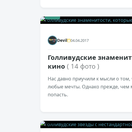
+1
Devil
04.04.2017
Голливудские знаменит
кино
( 14 фото )
Нас давно приучили к мысли о том, 
любые мечты. Однако прежде, чем м
попасть.
0