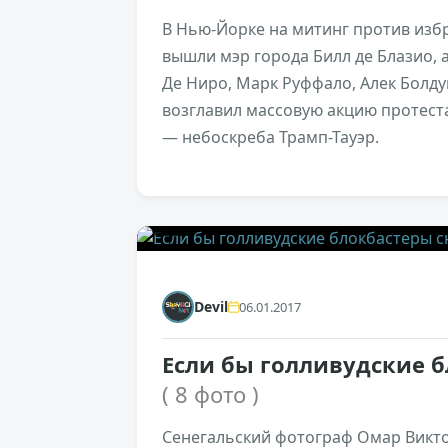
В Нью-Йорке на митинг против из
вышли мэр города Билл де Блазио, 
Де Ниро, Марк Руффало, Алек Болд
возглавил массовую акцию протест
— небоскреба Трамп-Тауэр.
0
Devil
06.01.2017
Если бы голливудские 
( 8 фото )
Сенегальский фотограф Омар Викт