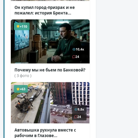
Он купил город-призрак и не
пожалел: история Брента
Андервуда
( 1 фото + 1 видео )
+110
10,4к
24
Почему мы не бьем по Банковой?
( 3 фото )
+63
9,8к
24
Автовышка рухнула вместе с
рабочим в Глазове