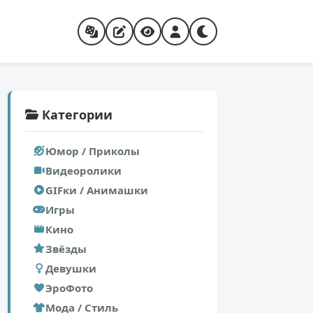
Категории
Юмор / Приколы
Видеоролики
GIFки / Анимашки
Игры
Кино
Звёзды
Девушки
ЭроФото
Мода / Стиль