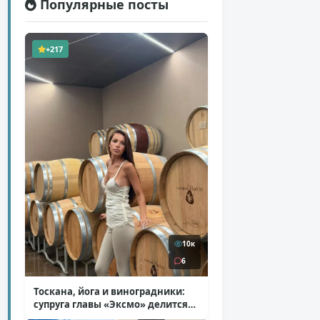
Популярные посты
+217
10к
6
Тоскана, йога и виноградники:
супруга главы «Эксмо» делится
кадрами из Италии
( 14 фото )