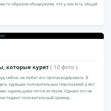
ким-то образом обнаружили, что у них есть общая
2,2к
0
ы, которые курят
( 10 фото )
вуд сейчас не любит его пропагандировать. В
еть курящих положительных персонажей, а вот
ие» курильщики почти исчезли. Однако это не
изни подают положительный пример.
2,1к