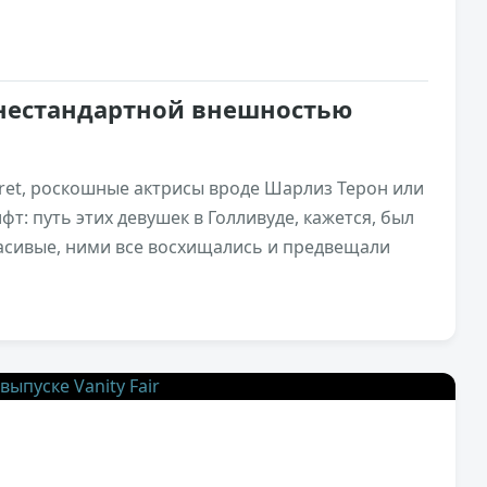
 нестандартной внешностью
ecret, роскошные актрисы вроде Шарлиз Терон или
т: путь этих девушек в Голливуде, кажется, был
расивые, ними все восхищались и предвещали
3,1к
2