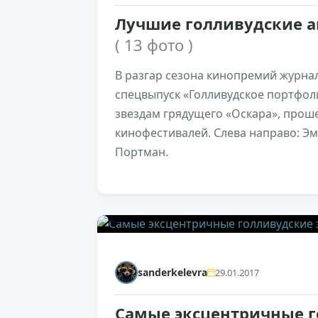
Лучшие голливудские ак
( 13 фото )
В разгар сезона кинопремий журнал
спецвыпуск «Голливудское портфол
звездам грядущего «Оскара», прош
кинофестивалей. Слева направо: Эм
Портман.
0
sanderkelevra
29.01.2017
Самые эксцентричные г