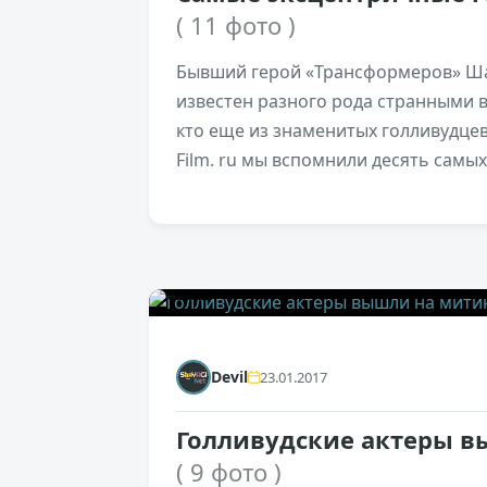
( 11 фото )
Бывший герой «Трансформеров» Ша
известен разного рода странными 
кто еще из знаменитых голливудце
Film. ru мы вспомнили десять самы
0
Devil
23.01.2017
Голливудские актеры в
( 9 фото )