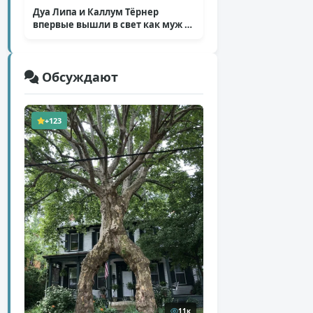
Дуа Липа и Каллум Тёрнер
впервые вышли в свет как муж и
жена
( 5 фото )
Обсуждают
+123
11к