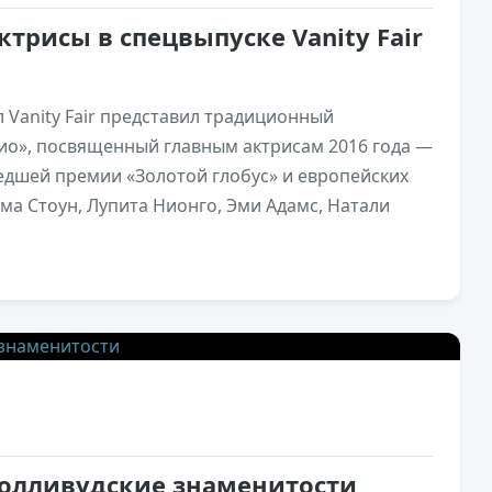
трисы в спецвыпуске Vanity Fair
 Vanity Fair представил традиционный
ио», посвященный главным актрисам 2016 года —
едшей премии «Золотой глобус» и европейских
ма Стоун, Лупита Нионго, Эми Адамс, Натали
1,5к
2
олливудские знаменитости