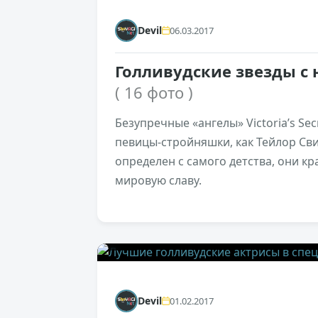
Devil
06.03.2017
Голливудские звезды с
( 16 фото )
Безупречные «ангелы» Viсtoria’s S
певицы-стройняшки, как Тейлор Свиф
определен с самого детства, они к
мировую славу.
0
Devil
01.02.2017