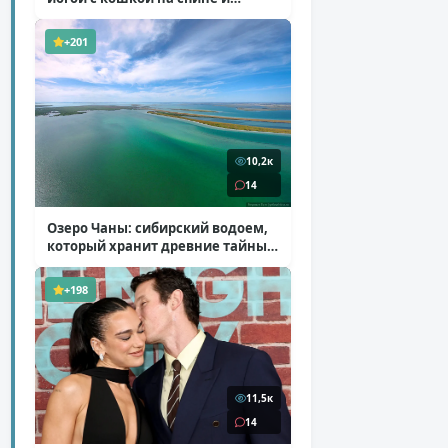
ботинках на платформе
( 7 фото )
+201
10,2к
14
Озеро Чаны: сибирский водоем,
который хранит древние тайны
( 12 фото )
+198
11,5к
14