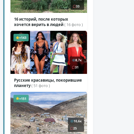
33
16 историй, после которых
хочется верить в людей
( 16 фото )
+143
8,7к
31
Русские красавицы, покорившие
планету
( 51 фото )
+151
10,6к
25