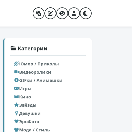
Категории
Юмор / Приколы
Видеоролики
GIFки / Анимашки
Игры
Кино
Звёзды
Девушки
ЭроФото
Мода / Стиль