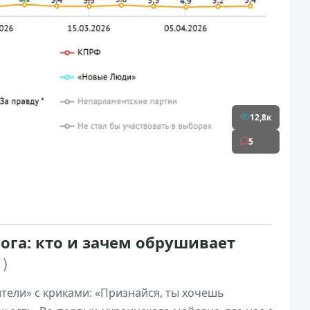
12,8к
5
ога: кто и зачем обрушивает
 )
тели» с криками: «Признайся, ты хочешь