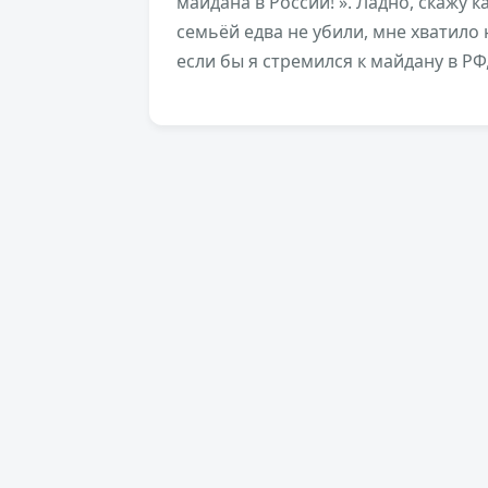
майдана в России! ». Ладно, скажу к
семьёй едва не убили, мне хватило н
если бы я стремился к майдану в РФ