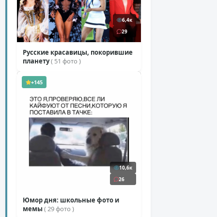
6,4к
29
Русские красавицы, покорившие
планету
( 51 фото )
+145
10,6к
26
Юмор дня: школьные фото и
мемы
( 29 фото )