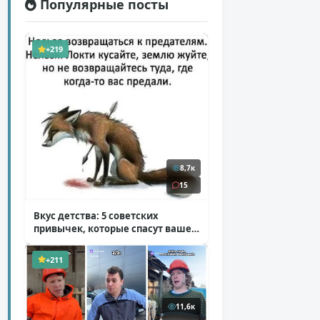
Популярные посты
+219
8,7к
15
Вкус детства: 5 советских
привычек, которые спасут ваше
здоровье
( 2 фото )
+211
11,6к