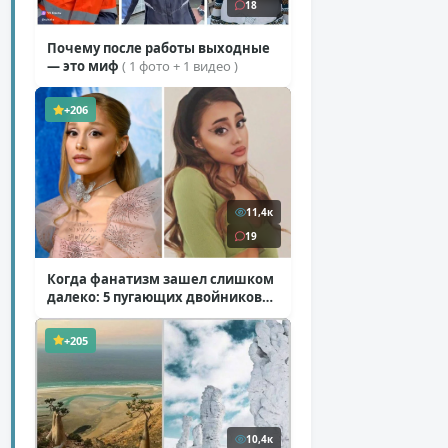
18
Почему после работы выходные
— это миф
( 1 фото + 1 видео )
+206
11,4к
19
Когда фанатизм зашел слишком
далеко: 5 пугающих двойников
звезд
( 10 фото )
+205
10,4к