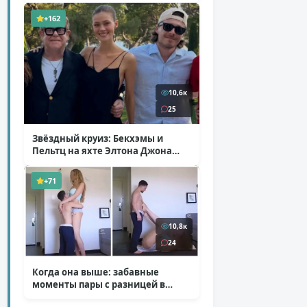
+162
10,6к
25
Звёздный круиз: Бекхэмы и
Пельтц на яхте Элтона Джона
( 12 фото )
+71
10,8к
24
Когда она выше: забавные
моменты пары с разницей в
росте
( 1 фото + 1 видео )