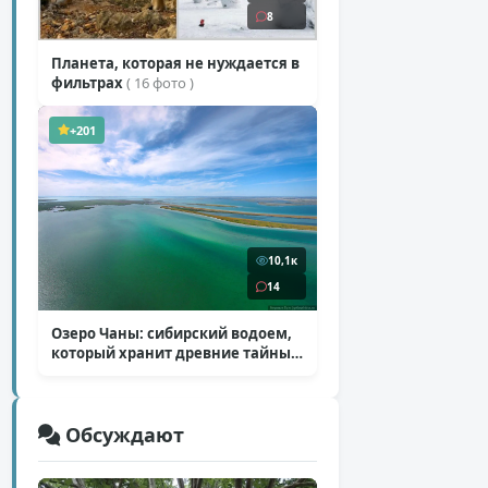
8
Планета, которая не нуждается в
фильтрах
( 16 фото )
+201
10,1к
14
Озеро Чаны: сибирский водоем,
который хранит древние тайны
( 12 фото )
Обсуждают