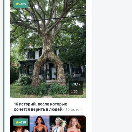
+105
9,1к
30
16 историй, после которых
хочется верить в людей
( 16 фото )
+120