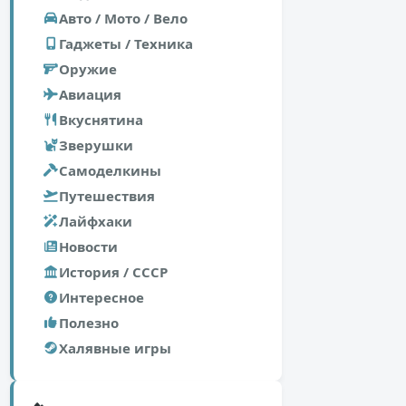
Авто / Мото / Вело
Гаджеты / Техника
Оружие
Авиация
Вкуснятина
Зверушки
Самоделкины
Путешествия
Лайфхаки
Новости
История / СССР
Интересное
Полезно
Халявные игры