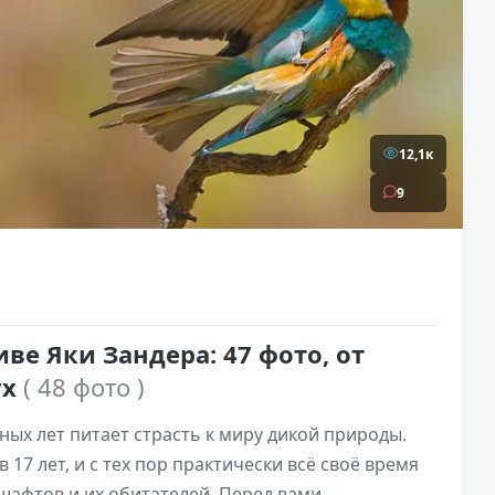
12,1к
9
ве Яки Зандера: 47 фото, от
ух
( 48 фото )
ных лет питает страсть к миру дикой природы.
 17 лет, и с тех пор практически всё своё время
афтов и их обитателей. Перед вами —