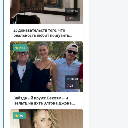
12,3к
25
25 доказательств того, что
реальность любит пошутить
( 25 фото )
+162
10,5к
25
Звёздный круиз: Бекхэмы и
Пельтц на яхте Элтона Джона
( 12 фото )
+97