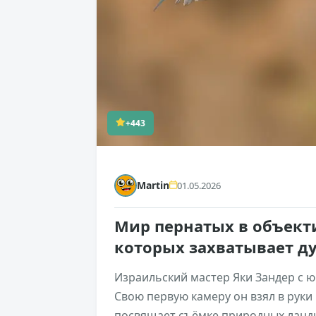
+443
Martin
01.05.2026
Мир пернатых в объекти
которых захватывает д
Израильский мастер Яки Зандер с ю
Свою первую камеру он взял в руки в
посвящает съёмке природных ландш