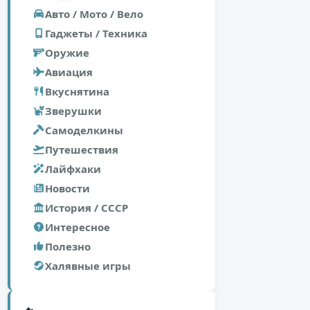
Авто / Мото / Вело
Гаджеты / Техника
Оружие
Авиация
Вкуснятина
Зверушки
Самоделкины
Путешествия
Лайфхаки
Новости
История / СССР
Интересное
Полезно
Халявные игры