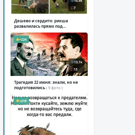
10,9к
7
Дешево и сердито: рикша
развалилась прямо под
туристкой
( 1 фото + 1 видео )
+224
13,7к
13
Трагедия 22 июня: знали, но не
подготовились
( 9 фото )
+219