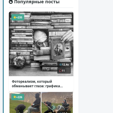
Популярные посты
+235
12,4к
11
Фотореализм, который
обманывает глаза: графика
Итана Мурроу
( 28 фото )
+226