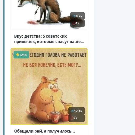
8,7к
15
Вкус детства: 5 советских
привычек, которые спасут ваше
здоровье
( 2 фото )
+218
12,4к
22
Обещали рай, а получилось...