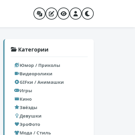
Категории
Юмор / Приколы
Видеоролики
GIFки / Анимашки
Игры
Кино
Звёзды
Девушки
ЭроФото
Мода / Стиль