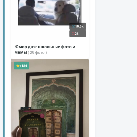
10,5к
26
Юмор дня: школьные фото и
мемы
( 29 фото )
+184