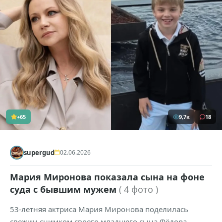
+65
9,7к
18
supergud
02.06.2026
Мария Миронова показала сына на фоне
суда с бывшим мужем
( 4 фото )
53-летняя актриса Мария Миронова поделилась
свежим снимком своего младшего сына Фёдора,