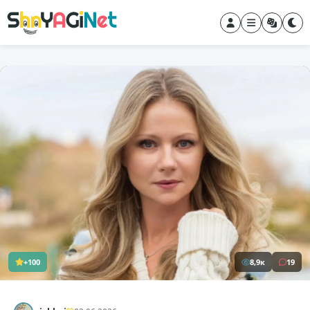
+100
8,9к
19