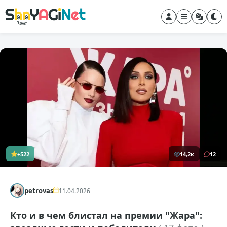
+522
14,2к
12
petrovas
11.04.2026
Кто и в чем блистал на премии "Жара":