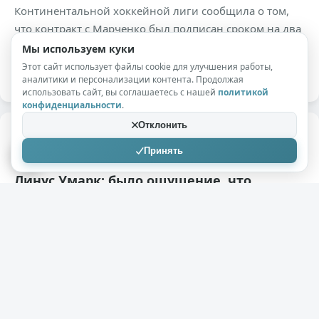
Континентальной хоккейной лиги сообщила о том,
что контракт с Марченко был подписан сроком на два
года. Напомним, что 28-летний хоккеист с 17 лет
Мы используем куки
выступал за ЦСКА.
Этот сайт использует файлы cookie для улучшения работы,
аналитики и персонализации контента. Продолжая
использовать сайт, вы соглашаетесь с нашей
политикой
+151
5,1к
0
конфиденциальности
.
Отклонить
Whitebourne
15.04.2020
Принять
Линус Умарк: было ощущение, что
сможем обыграть «Ак Барс»
( 1 фото )
15 апреля – ГЛАС. Шведский нападающий покинул
«Салават Юлаев» В среду, 15 апреля, «Championat.
com» опубликовал интервью с экс-нападающим
сборной Швеции Линусом Умарком. Бывший
нападающий «Салавата» считает, что его команде
было по силам соперничать с «Ак Барсом». «Я