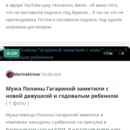
в эфире YouTube-шоу «Конечно, Вася». «Я мало того,
что не поставила подпись под браком… Я ни на что не
претендовала. Потом я поставила подпись под одним
мировым договором.
+229
7,5к
0
MarinaKirova
03.08.2020
Мужа Полины Гагариной заметили с
новой девушкой и годовалым ребенком
( 1 фото )
Мужа певицы Полины Гагариной заметили в
компании женщины с ребенком на прогулке в
Ботаническом саду на ВДНХ. В настоящее время идет