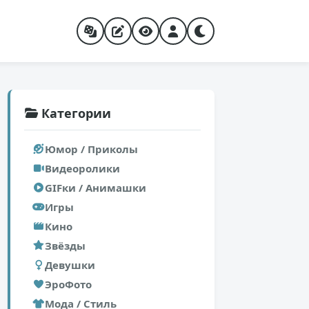
Категории
Юмор / Приколы
Видеоролики
GIFки / Анимашки
Игры
Кино
Звёзды
Девушки
ЭроФото
Мода / Стиль