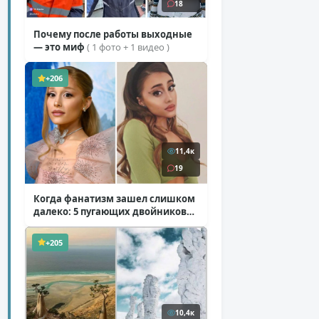
18
Почему после работы выходные
— это миф
( 1 фото + 1 видео )
+206
11,4к
19
Когда фанатизм зашел слишком
далеко: 5 пугающих двойников
звезд
( 10 фото )
+205
10,4к