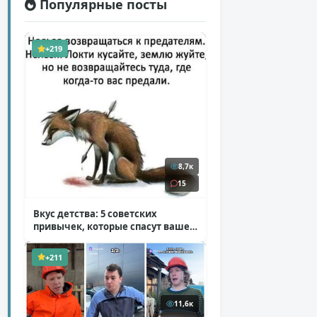
Популярные посты
+219
8,7к
15
Вкус детства: 5 советских
привычек, которые спасут ваше
здоровье
( 2 фото )
+211
11,6к