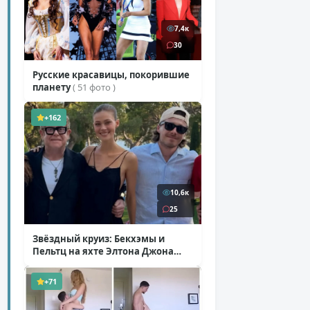
7,4к
30
Русские красавицы, покорившие
планету
( 51 фото )
+162
10,6к
25
Звёздный круиз: Бекхэмы и
Пельтц на яхте Элтона Джона
( 12 фото )
+71