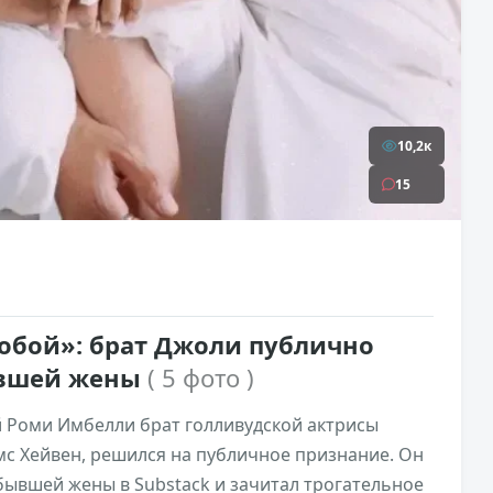
10,2к
15
собой»: брат Джоли публично
ывшей жены
( 5 фото )
ой Роми Имбелли брат голливудской актрисы
с Хейвен, решился на публичное признание. Он
бывшей жены в Substack и зачитал трогательное