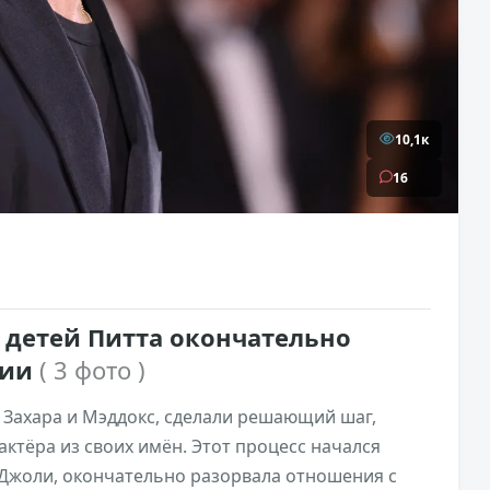
10,1к
16
 детей Питта окончательно
лии
( 3 фото )
 Захара и Мэддокс, сделали решающий шаг,
ктёра из своих имён. Этот процесс начался
а Джоли, окончательно разорвала отношения с