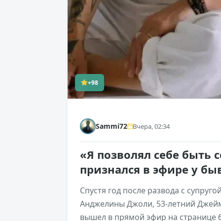
+98
Sammi72
Вчера, 02:34
«Я позволял себе быть 
признался в эфире у б
Спустя год после развода с супруг
Анджелины Джоли, 53-летний Джейм
вышел в прямой эфир на странице 