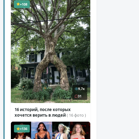
+108
9,7к
31
16 историй, после которых
хочется верить в людей
( 16 фото )
+136