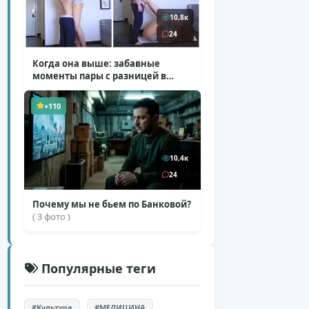
10,8к
24
Когда она выше: забавные
моменты пары с разницей в
росте
( 1 фото + 1 видео )
+110
10,4к
24
Почему мы не бьем по Банковой?
( 3 фото )
Популярные теги
#Культура
#МЕДИЦИНА