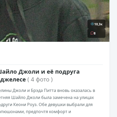
10,3к
8
Шайло Джоли и её подруга
Анджелесе
( 4 фото )
лины Джоли и Брэда Питта вновь оказалась в
етняя Шайло Джоли была замечена на улицах
други Кеони Роуз. Обе девушки выбрали для
 капюшонами, предпочтя комфорт и