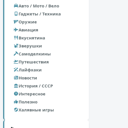
Авто / Мото / Вело
Гаджеты / Техника
Оружие
Авиация
Вкуснятина
Зверушки
Самоделкины
Путешествия
Лайфхаки
Новости
История / СССР
Интересное
Полезно
Халявные игры