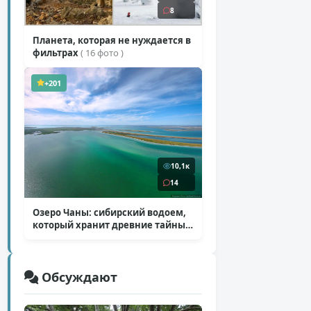
8
Планета, которая не нуждается в
фильтрах
( 16 фото )
+201
10,1к
14
Озеро Чаны: сибирский водоем,
который хранит древние тайны
( 12 фото )
Обсуждают