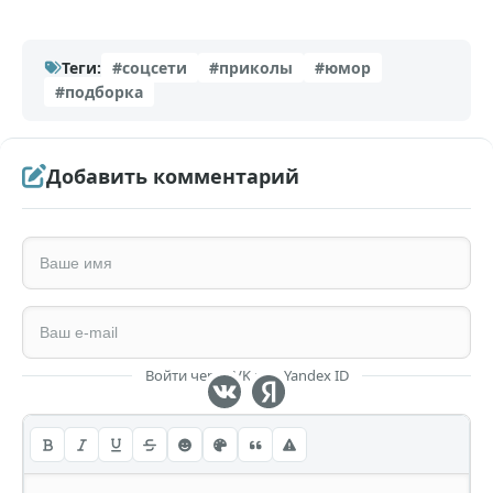
Теги:
#соцсети
#приколы
#юмор
#подборка
Добавить комментарий
Войти через VK или Yandex ID