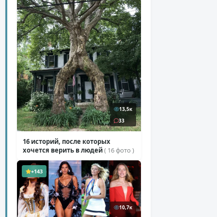
13,5к
33
16 историй, после которых
хочется верить в людей
( 16 фото )
+143
10,7к