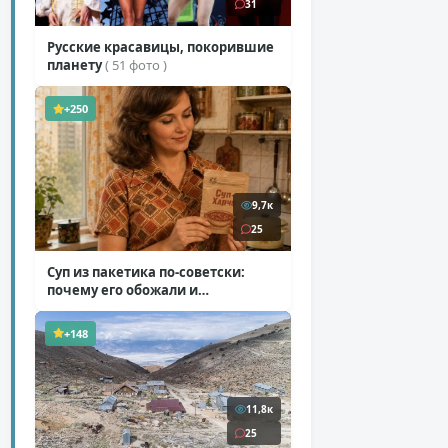
31
Русские красавицы, покорившие
планету
( 51 фото )
+250
9,7к
25
Суп из пакетика по-советски:
почему его обожали и
ненавидели
( 7 фото )
+148
11,8к
25