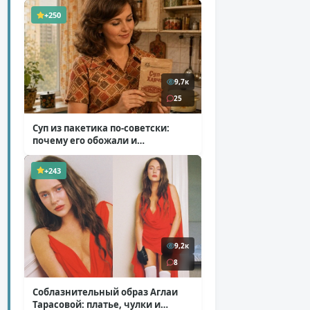
+250
9,7к
25
Суп из пакетика по-советски:
почему его обожали и
ненавидели
( 7 фото )
+243
9,2к
8
Соблазнительный образ Аглаи
Тарасовой: платье, чулки и