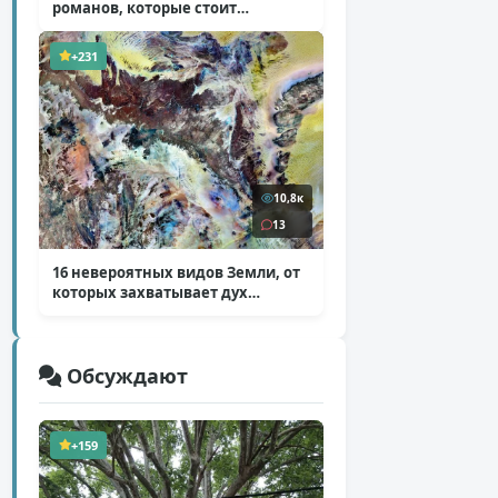
романов, которые стоит
прочитать
( 10 фото )
+231
10,8к
13
16 невероятных видов Земли, от
которых захватывает дух
( 15 фото )
Обсуждают
+159