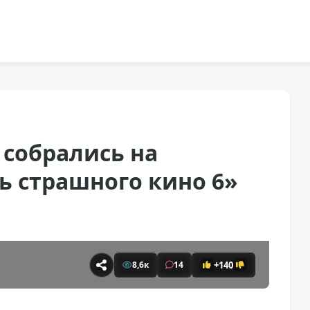
 собрались на
ь страшного кино 6»
+140
8,6к
14