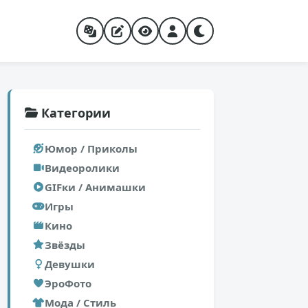
Категории
Юмор / Приколы
Видеоролики
GIFки / Анимашки
Игры
Кино
Звёзды
Девушки
ЭроФото
Мода / Стиль