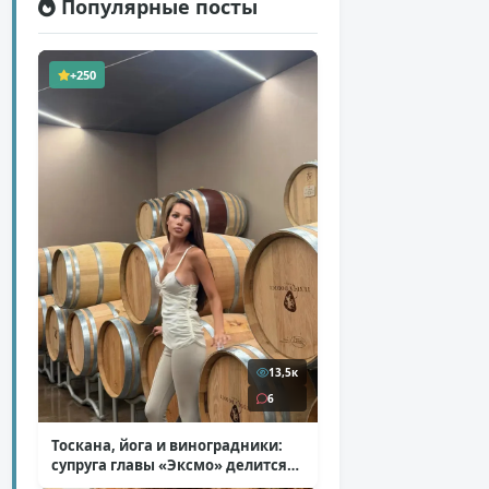
Популярные посты
+250
13,5к
6
Тоскана, йога и виноградники:
супруга главы «Эксмо» делится
кадрами из Италии
( 14 фото )