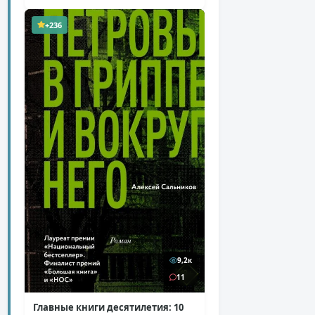
сравнения с Лолитой
( 9 фото )
+236
9,2к
11
Главные книги десятилетия: 10