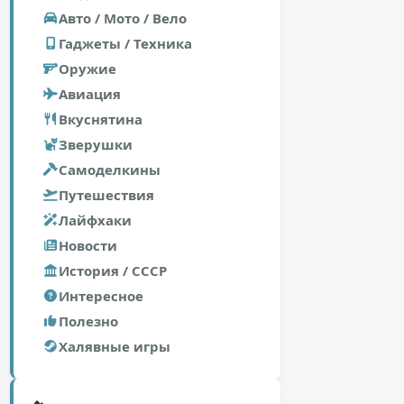
Авто / Мото / Вело
Гаджеты / Техника
Оружие
Авиация
Вкуснятина
Зверушки
Самоделкины
Путешествия
Лайфхаки
Новости
История / СССР
Интересное
Полезно
Халявные игры