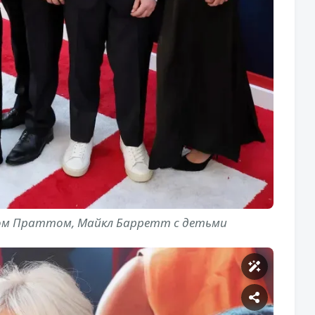
ком Праттом, Майкл Барретт с детьми