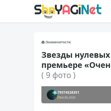
/
Знаменитости
Звезды нулевых
премьере «Очен
( 9 фото )
79374528351
04.06.2026